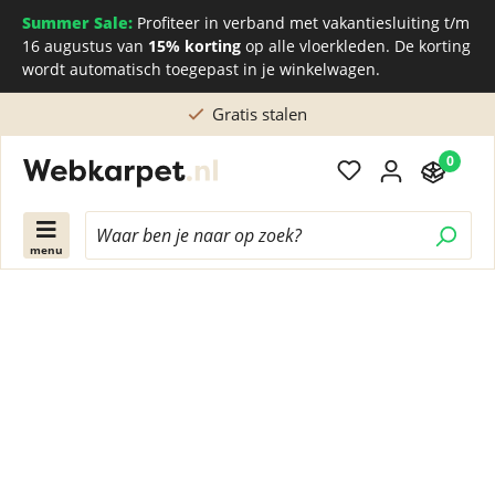
Summer Sale:
Profiteer in verband met vakantiesluiting t/m
16 augustus van
15% korting
op alle vloerkleden. De korting
wordt automatisch toegepast in je winkelwagen.
Gratis stalen
Rec
0
menu