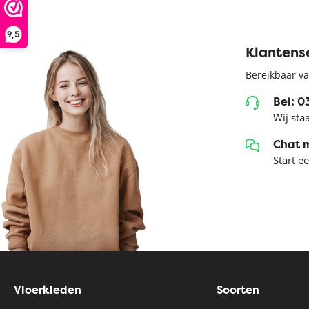
9,5
Klantens
Bereikbaar va
Bel: 
Wij sta
Chat 
Start e
Vloerkleden
Soorten