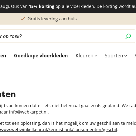
6 augustus van
15% korting
op alle vloerkleden. De korting wordt a
Gratis levering aan huis
den
Goedkope vloerkleden
Kleuren
Soorten
en
e vloerkleden
Kleurtinten
Uitstraling
Kleine vloerkleden
hten
erkleed
rkleed
den 160x240 cm
Vloerkleed blauw
Hoogpolig vloerkleed
Vloerkleden 140x200 cm
d groen
oerkleden
den 160x230 cm
Rood vloerkleed
Vintage vloerkleed
tijd voorkomen dat er iets niet helemaal gaat zoals gepland. We r
 naar
info@webkarpet.nl
.
erkleed
oerkleed
den 170x230 cm
Vloerkleed geel
Patchwork vloerkleden
erkleed
den 170x240 cm
Oranje vloerkleed
Exclusieve vloerkleden
niet tot een oplossing, dan is het mogelijk om uw geschil aan te m
//www.webwinkelkeur.nl/kennisbank/consumenten/geschil
.
Paars vloerkleed
Organische vormen