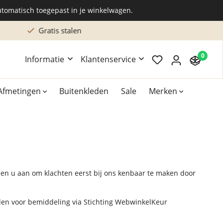
utomatisch toegepast in je winkelwagen.
Gratis stalen
0
Informatie
Klantenservice
Afmetingen
Buitenkleden
Sale
Merken
Overig
Accessoires
Xilento vloerkleden
aden u aan om klachten eerst bij ons kenbaar te maken door
Bekend van TV
elden voor bemiddeling via Stichting WebwinkelKeur