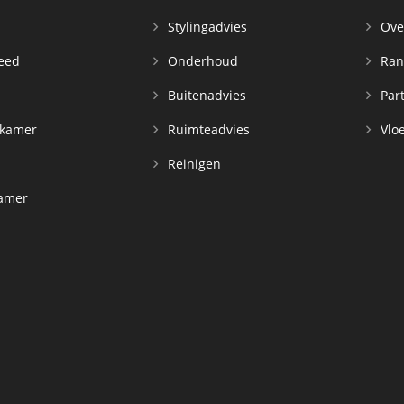
Stylingadvies
Ove
leed
Onderhoud
Ran
n
Buitenadvies
Par
rkamer
Ruimteadvies
Vloe
Reinigen
kamer
d