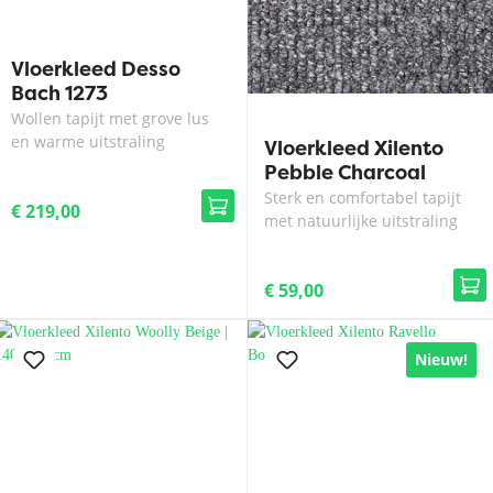
Vloerkleed Desso
Bach 1273
Wollen tapijt met grove lus
en warme uitstraling
Vloerkleed Xilento
Pebble Charcoal
Sterk en comfortabel tapijt
€ 219,00
met natuurlijke uitstraling
€ 59,00
Nieuw!