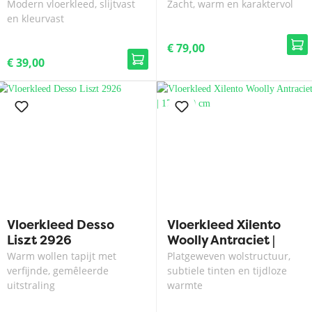
Modern vloerkleed, slijtvast
Zacht, warm en karaktervol
en kleurvast
€ 79,00
€ 39,00
Vloerkleed Desso
Vloerkleed Xilento
Liszt 2926
Woolly Antraciet |
170x230 cm
Warm wollen tapijt met
Platgeweven wolstructuur,
verfijnde, gemêleerde
subtiele tinten en tijdloze
uitstraling
warmte