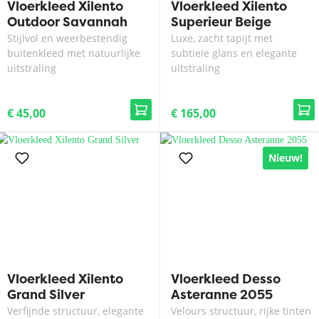
Vloerkleed Xilento
Vloerkleed Xilento
Outdoor Savannah
Superieur Beige
Sisal
Stijlvol en weerbestendig
Luxe, zacht tapijt met
buitenkleed met natuurlijke
subtiele glans en elegante
uitstraling
uitstraling
€ 45,00
€ 165,00
Nieuw!
Vloerkleed Xilento
Vloerkleed Desso
Grand Silver
Asteranne 2055
Verfijnde structuur, elegante
Velours structuur, rijke tinten