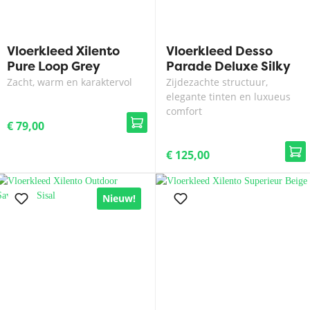
Vloerkleed Xilento
Vloerkleed Desso
Pure Loop Grey
Parade Deluxe Silky
6023
Zacht, warm en karaktervol
Zijdezachte structuur,
elegante tinten en luxueus
comfort
€ 79,00
€ 125,00
Nieuw!