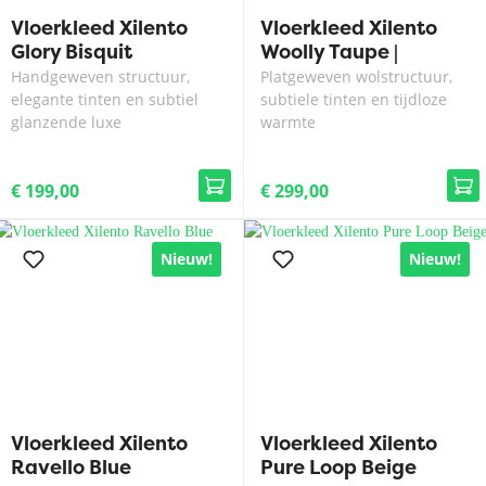
Vloerkleed Xilento
Vloerkleed Xilento
Glory Bisquit
Woolly Taupe |
140x200 cm
Handgeweven structuur,
Platgeweven wolstructuur,
elegante tinten en subtiel
subtiele tinten en tijdloze
glanzende luxe
warmte
€ 199,00
€ 299,00
Nieuw!
Nieuw!
Vloerkleed Xilento
Vloerkleed Xilento
Ravello Blue
Pure Loop Beige