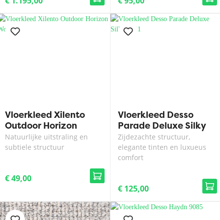
€ 1.195,00
€ 95,00
Vloerkleed Xilento
Vloerkleed Desso
Outdoor Horizon
Parade Deluxe Silky
Wood
3841
Natuurlijke uitstraling en
Zijdezachte structuur,
subtiele structuur
elegante tinten en luxueus
comfort
€ 49,00
€ 125,00