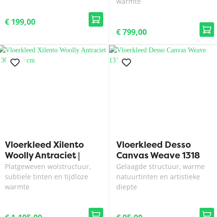
warmte
€ 199,00
€ 799,00
Vloerkleed Xilento
Vloerkleed Desso
Woolly Antraciet |
Canvas Weave 1318
300x400 cm
Platgeweven wolstructuur,
Gelaagde structuur, warme
subtiele tinten en tijdloze
natuurtinten en artistieke
warmte
diepte