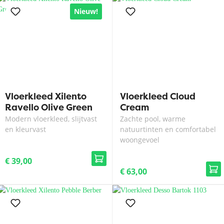
Nieuw!
Vloerkleed Xilento
Vloerkleed Cloud
Ravello Olive Green
Cream
Modern vloerkleed, slijtvast
Zachte pool, warme
en kleurvast
natuurtinten en comfortabel
woongevoel
€ 39,00
€ 63,00