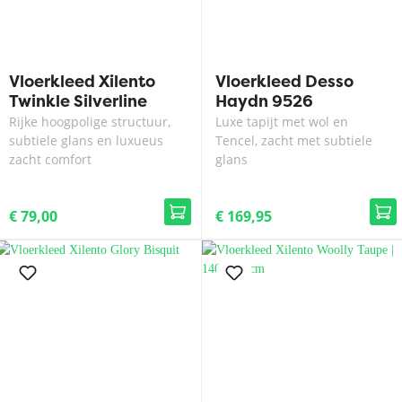
Vloerkleed Xilento
Vloerkleed Desso
Twinkle Silverline
Haydn 9526
Rijke hoogpolige structuur,
Luxe tapijt met wol en
subtiele glans en luxueus
Tencel, zacht met subtiele
zacht comfort
glans
€ 79,00
€ 169,95