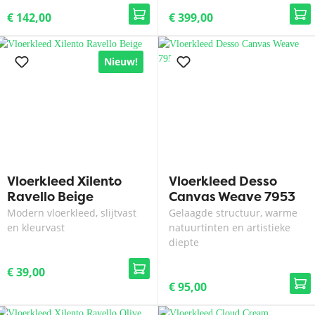
€ 142,00
€ 399,00
Nieuw!
Vloerkleed Xilento
Vloerkleed Desso
Ravello Beige
Canvas Weave 7953
Modern vloerkleed, slijtvast
Gelaagde structuur, warme
en kleurvast
natuurtinten en artistieke
diepte
€ 39,00
€ 95,00