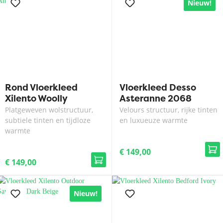
Nieuw!
Rond Vloerkleed
Vloerkleed Desso
Xilento Woolly
Asteranne 2068
Antraciet
Platgeweven wolstructuur,
Velours structuur, rijke tinten
subtiele tinten en tijdloze
en luxueuze warmte
warmte
€ 149,00
€ 149,00
Nieuw!