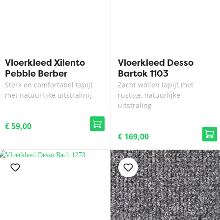
Vloerkleed Xilento
Vloerkleed Desso
Pebble Berber
Bartok 1103
Sterk en comfortabel tapijt
Zacht wollen tapijt met
met natuurlijke uitstraling
rustige, natuurlijke
uitstraling
€ 59,00
€ 169,00