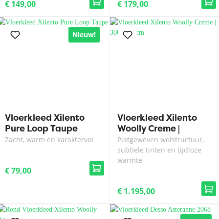
€ 149,00
€ 179,00
Nieuw!
Vloerkleed Xilento
Vloerkleed Xilento
Pure Loop Taupe
Woolly Creme |
300x400 cm
Zacht, warm en karaktervol
Platgeweven wolstructuur,
subtiele tinten en tijdloze
warmte
€ 79,00
€ 1.195,00