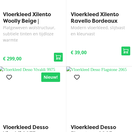
Vloerkleed Xilento
Vloerkleed Xilento
Woolly Beige |
Ravello Bordeaux
140x200 cm
Platgeweven wolstructuur,
Modern vloerkleed, slijtvast
subtiele tinten en tijdloze
en kleurvast
warmte
€ 39,00
€ 299,00
Nieuw!
Vloerkleed Desso
Vloerkleed Desso