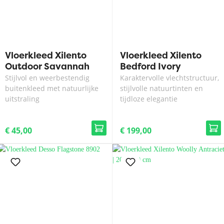
Vloerkleed Xilento
Vloerkleed Xilento
Outdoor Savannah
Bedford Ivory
Dark Beige
Stijlvol en weerbestendig
Karaktervolle vlechtstructuur,
buitenkleed met natuurlijke
stijlvolle natuurtinten en
uitstraling
tijdloze elegantie
€ 45,00
€ 199,00