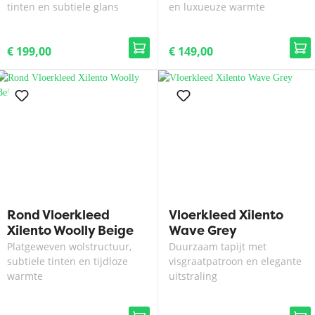
tinten en subtiele glans
en luxueuze warmte
€ 199,00
€ 149,00
Rond Vloerkleed
Vloerkleed Xilento
Xilento Woolly Beige
Wave Grey
Platgeweven wolstructuur,
Duurzaam tapijt met
subtiele tinten en tijdloze
visgraatpatroon en elegante
warmte
uitstraling