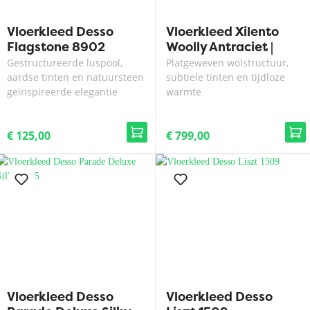
Vloerkleed Desso
Vloerkleed Xilento
Flagstone 8902
Woolly Antraciet |
200x300 cm
Gestructureerde luspool,
Platgeweven wolstructuur,
aardse tinten en natuursteen
subtiele tinten en tijdloze
geïnspireerde elegantie
warmte
€ 125,00
€ 799,00
Vloerkleed Desso
Vloerkleed Desso