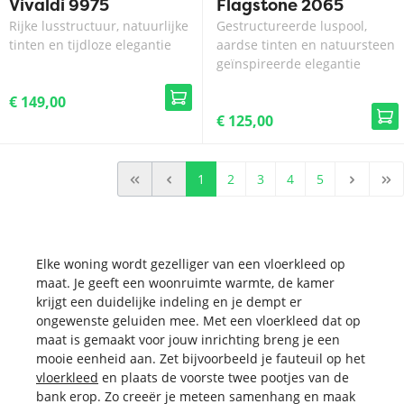
Vivaldi 9975
Flagstone 2065
Rijke lusstructuur, natuurlijke
Gestructureerde luspool,
tinten en tijdloze elegantie
aardse tinten en natuursteen
geïnspireerde elegantie
€ 149,00
€ 125,00
1
2
3
4
5
Elke woning wordt gezelliger van een vloerkleed op
maat. Je geeft een woonruimte warmte, de kamer
krijgt een duidelijke indeling en je dempt er
ongewenste geluiden mee. Met een vloerkleed dat op
maat is gemaakt voor jouw inrichting breng je een
mooie eenheid aan. Zet bijvoorbeeld je fauteuil op het
vloerkleed
en plaats de voorste twee pootjes van de
bank erop. Zo creeër je meteen samenhang en maak