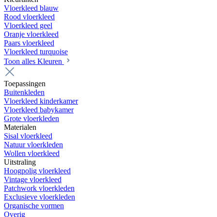
Vloerkleed blauw
Rood vloerkleed
Vloerkleed geel
Oranje vloerkleed
Paars vloerkleed
Vloerkleed turquoise
Toon alles Kleuren
Toepassingen
Buitenkleden
Vloerkleed kinderkamer
Vloerkleed babykamer
Grote vloerkleden
Materialen
Sisal vloerkleed
Natuur vloerkleden
Wollen vloerkleed
Uitstraling
Hoogpolig vloerkleed
Vintage vloerkleed
Patchwork vloerkleden
Exclusieve vloerkleden
Organische vormen
Overig