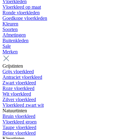
Vloerkleden
Vloerkleed op maat
Ronde vloerkleden
Goedkope vloerkleden
Kleuren
Soorten
Afmetingen
Buitenkleden
Sale
Merken
Grijstinten
Grijs vloerkleed
Antraciet vloerkleed
Zwart vloerkleed
Roze vloerkleed
Wit vloerkleed
Zilver vloerkleed
Vloerkleed zwart wit
Natuurtinten
Bruin vloerkleed
Vloerkleed groen
Taupe vloerkleed
Beige vloerkleed
Kleurtinten