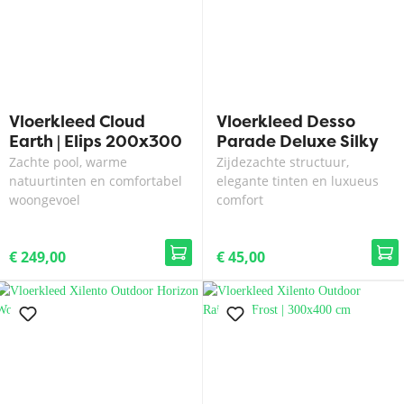
Vloerkleed Cloud
Vloerkleed Desso
Earth | Elips 200x300
Parade Deluxe Silky
cm
2013
Zachte pool, warme
Zijdezachte structuur,
natuurtinten en comfortabel
elegante tinten en luxueus
woongevoel
comfort
€ 249,00
€ 45,00