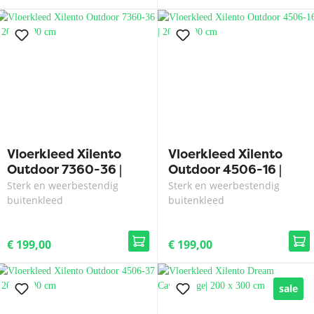
Vloerkleed Xilento
Vloerkleed Xilento
Outdoor 7360-36 |
Outdoor 4506-16 |
200 x 300 cm
200 x 300 cm
Sterk en weerbestendig
Sterk en weerbestendig
buitenkleed
buitenkleed
€ 199,00
€ 199,00
sale