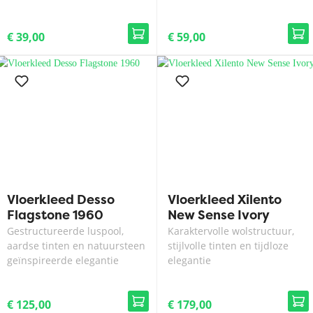
€ 39,00
€ 59,00
Vloerkleed Desso
Vloerkleed Xilento
Flagstone 1960
New Sense Ivory
Gestructureerde luspool,
Karaktervolle wolstructuur,
aardse tinten en natuursteen
stijlvolle tinten en tijdloze
geïnspireerde elegantie
elegantie
€ 125,00
€ 179,00