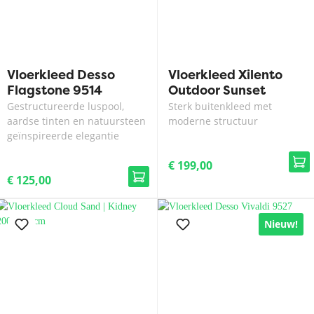
Vloerkleed Desso
Vloerkleed Xilento
Flagstone 9514
Outdoor Sunset
Weave Beige |
Gestructureerde luspool,
Sterk buitenkleed met
200x300 cm
aardse tinten en natuursteen
moderne structuur
geïnspireerde elegantie
€ 199,00
€ 125,00
Nieuw!