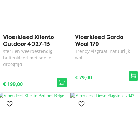
Vloerkleed Xilento
Vloerkleed Garda
Outdoor 4027-13 |
Wool 179
200 x 300 cm
sterk en weerbestendig
Trendy visgraat, natuurlijk
buitenkleed met snelle
wol
droogtijd
€ 79,00
€ 199,00