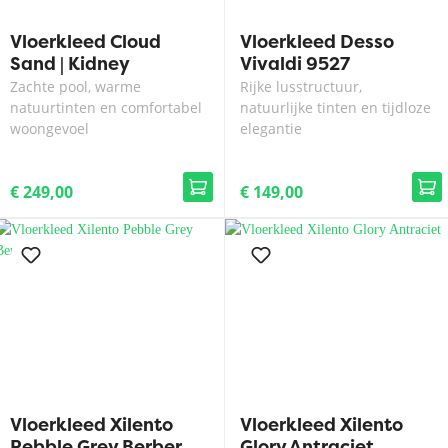
Vloerkleed Cloud
Vloerkleed Desso
Sand | Kidney
Vivaldi 9527
200x300 cm
Zachte pool, warme
Rijke lusstructuur,
natuurtinten en comfortabel
natuurlijke tinten en tijdloze
woongevoel
elegantie
€ 249,00
€ 149,00
Vloerkleed Xilento
Vloerkleed Xilento
Pebble Grey Berber
Glory Antraciet