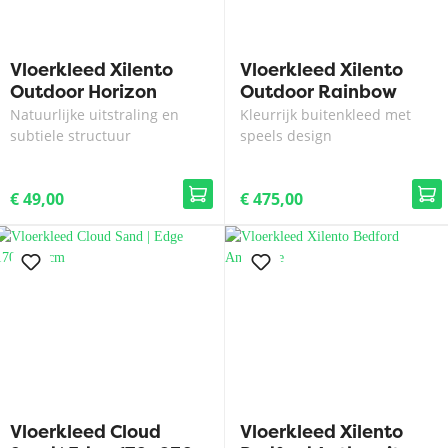
Vloerkleed Xilento
Vloerkleed Xilento
Outdoor Horizon
Outdoor Rainbow
Wood
Frost | 300x400 cm
Natuurlijke uitstraling en
Kleurrijk buitenkleed met
subtiele structuur
speels design
€ 49,00
€ 475,00
Vloerkleed Cloud
Vloerkleed Xilento