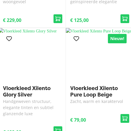
woongevoel
geïnspireerde elegantie
€ 229,00
€ 125,00
Nieuw!
Vloerkleed Xilento
Vloerkleed Xilento
Glory Silver
Pure Loop Beige
Handgeweven structuur,
Zacht, warm en karaktervol
elegante tinten en subtiel
glanzende luxe
€ 79,00