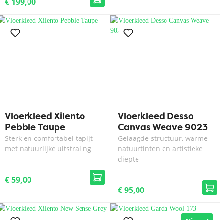
€ 199,00
Vloerkleed Xilento
Vloerkleed Desso
Pebble Taupe
Canvas Weave 9023
Sterk en comfortabel tapijt
Gelaagde structuur, warme
met natuurlijke uitstraling
natuurtinten en artistieke
diepte
€ 59,00
€ 95,00