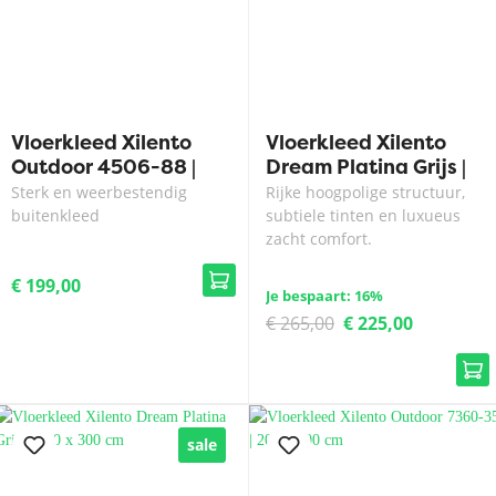
Vloerkleed Xilento
Vloerkleed Xilento
Outdoor 4506-88 |
Dream Platina Grijs |
200 x 300 cm
170 x 230 cm
Sterk en weerbestendig
Rijke hoogpolige structuur,
buitenkleed
subtiele tinten en luxueus
zacht comfort.
€ 199,00
Je bespaart: 16%
€ 265,00
€ 225,00
sale