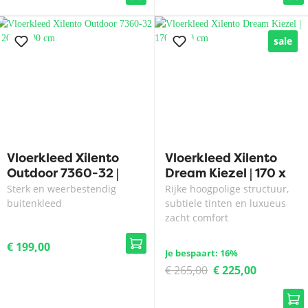
sale
Vloerkleed Xilento
Vloerkleed Xilento
Outdoor 7360-32 |
Dream Kiezel | 170 x
200 x 300 cm
230 cm
Sterk en weerbestendig
Rijke hoogpolige structuur,
buitenkleed
subtiele tinten en luxueus
zacht comfort
€ 199,00
Je bespaart: 16%
€ 265,00
€ 225,00