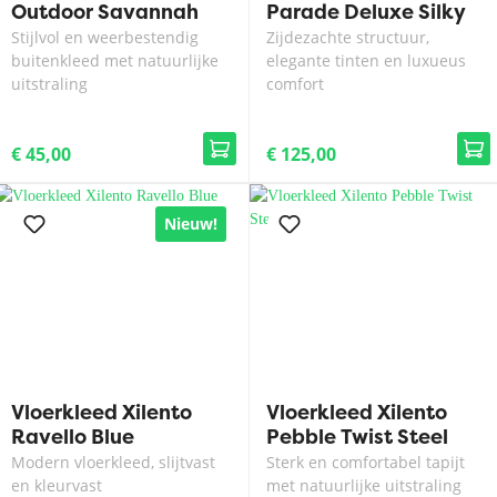
Outdoor Savannah
Parade Deluxe Silky
Dark Beige
2055
Stijlvol en weerbestendig
Zijdezachte structuur,
buitenkleed met natuurlijke
elegante tinten en luxueus
uitstraling
comfort
€ 45,00
€ 125,00
Nieuw!
Vloerkleed Xilento
Vloerkleed Xilento
Ravello Blue
Pebble Twist Steel
Modern vloerkleed, slijtvast
Sterk en comfortabel tapijt
en kleurvast
met natuurlijke uitstraling