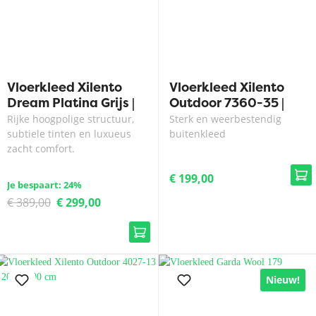
Vloerkleed Xilento
Vloerkleed Xilento
Dream Platina Grijs |
Outdoor 7360-35 |
200 x 300 cm
200 x 300 cm
Rijke hoogpolige structuur,
Sterk en weerbestendig
subtiele tinten en luxueus
buitenkleed
zacht comfort.
€ 199,00
Je bespaart: 24%
€ 389,00
€ 299,00
Nieuw!