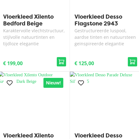
Vloerkleed Xilento
Vloerkleed Desso
Bedford Beige
Flagstone 2943
Karaktervolle vlechtstructuur,
Gestructureerde luspool,
stijlvolle natuurtinten en
aardse tinten en natuursteen
tijdloze elegantie
geïnspireerde elegantie
€ 199,00
€ 125,00
Nieuw!
Vloerkleed Xilento
Vloerkleed Desso