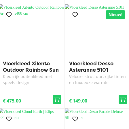
Nieuw!
Vloerkleed Xilento
Vloerkleed Desso
Outdoor Rainbow Sun
Asteranne 5101
| 300x400 cm
Kleurrijk buitenkleed met
Velours structuur, rijke tinten
speels design
en luxueuze warmte
€ 475,00
€ 149,00