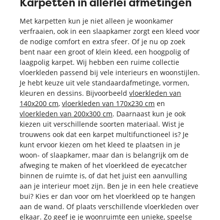
Karpetten in allerlei afmetingen
Met karpetten kun je niet alleen je woonkamer
verfraaien, ook in een slaapkamer zorgt een kleed voor
de nodige comfort en extra sfeer. Of je nu op zoek
bent naar een groot of klein kleed, een hoogpolig of
laagpolig karpet. Wij hebben een ruime collectie
vloerkleden passend bij vele interieurs en woonstijlen.
Je hebt keuze uit vele standaardafmetinge, vormen,
kleuren en dessins. Bijvoorbeeld
vloerkleden van
140x200 cm
,
vloerkleden van 170x230 cm
en
vloerkleden van 200x300 cm
. Daarnaast kun je ook
kiezen uit verschillende soorten materiaal. Wist je
trouwens ook dat een karpet multifunctioneel is? Je
kunt ervoor kiezen om het kleed te plaatsen in je
woon- of slaapkamer, maar dan is belangrijk om de
afweging te maken of het vloerkleed de eyecatcher
binnen de ruimte is, of dat het juist een aanvulling
aan je interieur moet zijn. Ben je in een hele creatieve
bui? Kies er dan voor om het vloerkleed op te hangen
aan de wand. Of plaats verschillende vloerkleden over
elkaar. Zo geef je je woonruimte een unieke, speelse