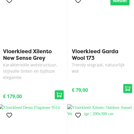
Nieuw!
Vloerkleed Xilento
Vloerkleed Garda
New Sense Grey
Wool 173
Karaktervolle wolstructuur,
Trendy visgraat, natuurlijk
stijlvolle tinten en tijdloze
wol
elegantie
€ 79,00
€ 179,00