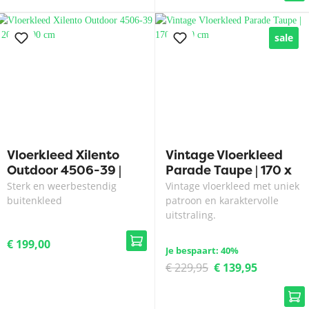
sale
Vloerkleed Xilento
Vintage Vloerkleed
Outdoor 4506-39 |
Parade Taupe | 170 x
200 x 300 cm
230 cm
Sterk en weerbestendig
Vintage vloerkleed met uniek
buitenkleed
patroon en karaktervolle
uitstraling.
€ 199,00
Je bespaart: 40%
€ 229,95
€ 139,95