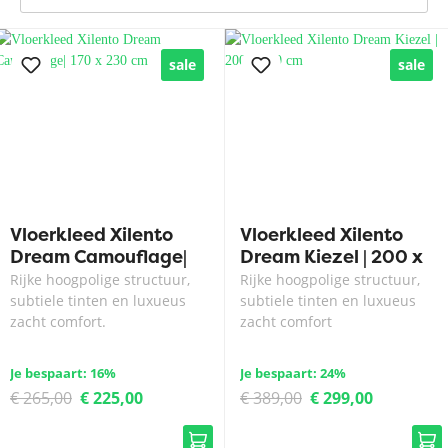
sale
sale
Vloerkleed Xilento
Vloerkleed Xilento
Dream Camouflage|
Dream Kiezel | 200 x
170 x 230 cm
300 cm
Rijke hoogpolige structuur,
Rijke hoogpolige structuur,
subtiele tinten en luxueus
subtiele tinten en luxueus
zacht comfort.
zacht comfort
Je bespaart: 16%
Je bespaart: 24%
€ 265,00
€ 225,00
€ 389,00
€ 299,00