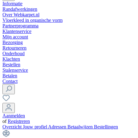
Informatie
Randafwerkingen
Over Webkarpet.nl
Vloerkleed in organische vorm
Partnerprogramma
Klantenservice
Mijn account
Bezorging
Retourneren
Onderhoud
Klachten
Bestellen
Stalenservice
Betalen
Contact
Aanmelden
of
Registreren
Overzicht
Jouw profiel
Adressen
Betaalwijzen
Bestellingen