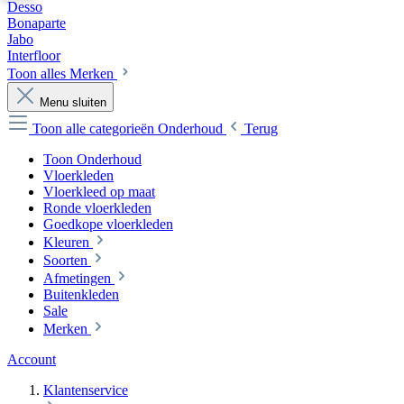
Desso
Bonaparte
Jabo
Interfloor
Toon alles Merken
Menu sluiten
Toon alle categorieën
Onderhoud
Terug
Toon Onderhoud
Vloerkleden
Vloerkleed op maat
Ronde vloerkleden
Goedkope vloerkleden
Kleuren
Soorten
Afmetingen
Buitenkleden
Sale
Merken
Account
Klantenservice