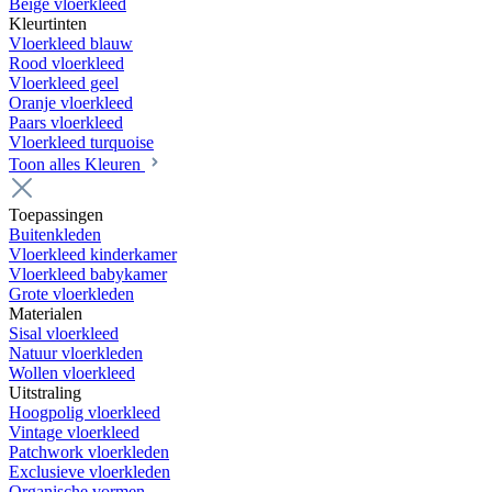
Beige vloerkleed
Kleurtinten
Vloerkleed blauw
Rood vloerkleed
Vloerkleed geel
Oranje vloerkleed
Paars vloerkleed
Vloerkleed turquoise
Toon alles Kleuren
Toepassingen
Buitenkleden
Vloerkleed kinderkamer
Vloerkleed babykamer
Grote vloerkleden
Materialen
Sisal vloerkleed
Natuur vloerkleden
Wollen vloerkleed
Uitstraling
Hoogpolig vloerkleed
Vintage vloerkleed
Patchwork vloerkleden
Exclusieve vloerkleden
Organische vormen