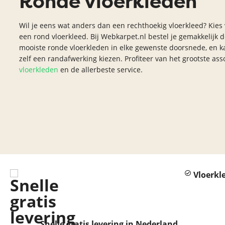
Ronde vloerkleden
Zilver vloerkleed
Interfloor
Wil je eens wat anders dan een rechthoekig vloerkleed? Kies
Vloerkleed zwart wit
een rond vloerkleed. Bij Webkarpet.nl bestel je gemakkelijk 
mooiste ronde vloerkleden in elke gewenste doorsnede, en k
Toon alles Afmetingen
zelf een randafwerking kiezen. Profiteer van het grootste as
Toon alles Soorten
vloerkleden
en de allerbeste service.
Toon alles Merken
Toon alles Kleuren
Vloerkl
Snelle gratis levering in Nederland