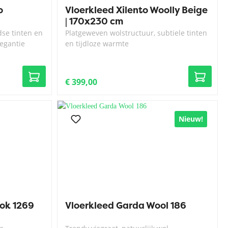
o
Vloerkleed Xilento Woolly Beige
| 170x230 cm
dse tinten en
Platgeweven wolstructuur, subtiele tinten
egantie
en tijdloze warmte
€ 399,00
Nieuw!
tok 1269
Vloerkleed Garda Wool 186