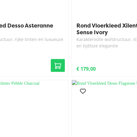
eed Desso Asteranne
Rond Vloerkleed Xile
Sense Ivory
uctuur, rijke tinten en luxueuze
Karaktervolle wolstructuur, sti
en tijdloze elegantie
€ 179,00