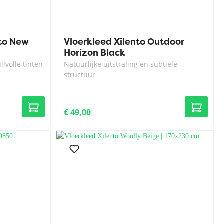
nto New
Vloerkleed Xilento Outdoor
Horizon Black
jlvolle tinten
Natuurlijke uitstraling en subtiele
structuur
€ 49,00