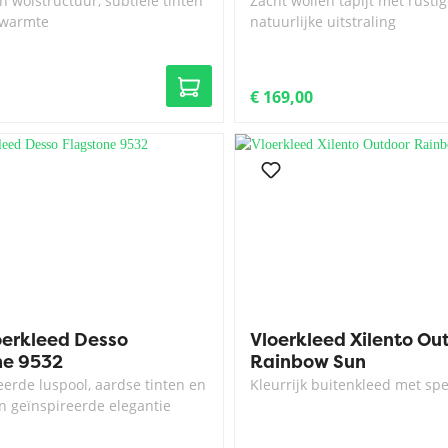
 wolstructuur, subtiele tinten
Zacht wollen tapijt met rustig
e warmte
natuurlijke uitstraling
€ 169,00
oerkleed Desso
Vloerkleed Xilento Ou
ne 9532
Rainbow Sun
erde luspool, aardse tinten en
Kleurrijk buitenkleed met sp
n geïnspireerde elegantie