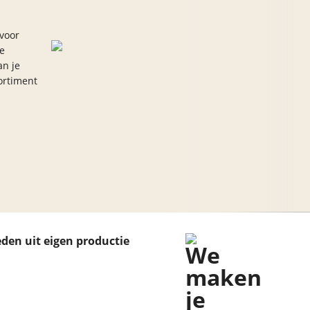
Vloerkleed turquoise
 voor
de
an je
sortiment
eden uit eigen productie