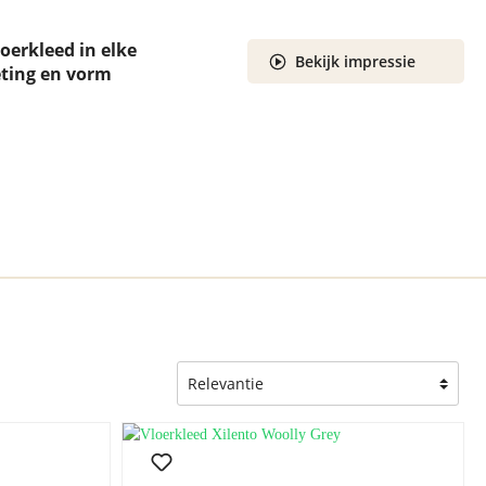
Gebruik van de beste mater
persoonlijke kwaliteitscont
oerkleed in elke
Bekijk impressie
ting en vorm