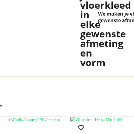
We maken je vl
gewenste afme
en