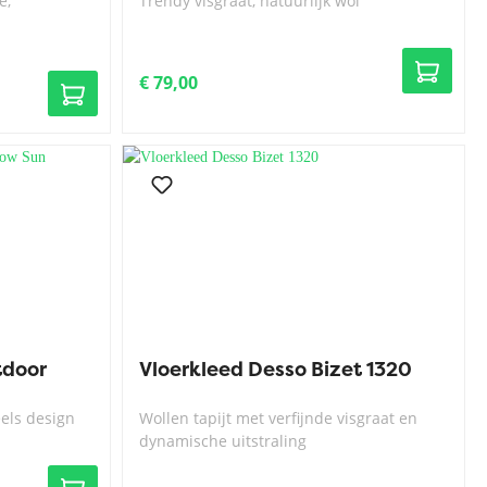
e,
Trendy visgraat, natuurlijk wol
€ 79,00
tdoor
Vloerkleed Desso Bizet 1320
eels design
Wollen tapijt met verfijnde visgraat en
dynamische uitstraling