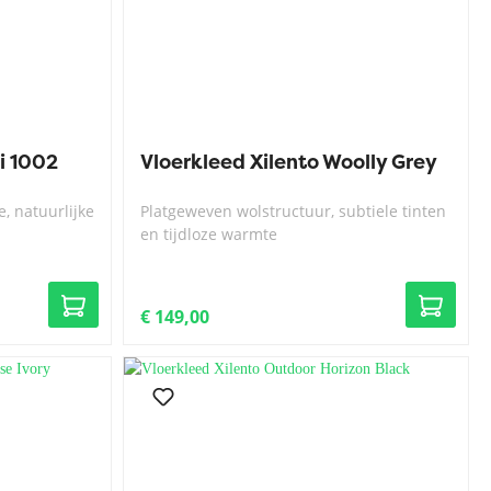
i 1002
Vloerkleed Xilento Woolly Grey
, natuurlijke
Platgeweven wolstructuur, subtiele tinten
en tijdloze warmte
€ 149,00