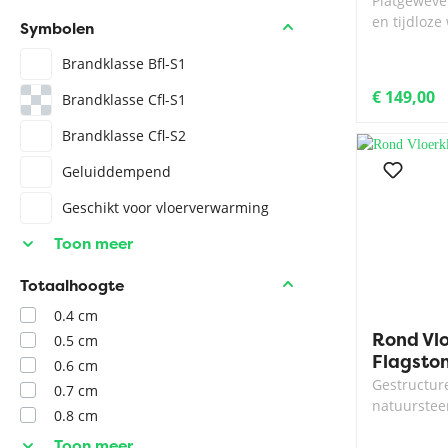
Platgeweven
en tijdloz
Symbolen
Brandklasse Bfl-S1
€ 149,00
Brandklasse Cfl-S1
Brandklasse Cfl-S2
Geluiddempend
Geschikt voor vloerverwarming
Toon meer
Totaalhoogte
0.4 cm
Rond Vl
0.5 cm
Flagsto
0.6 cm
Gestructure
0.7 cm
natuurstee
0.8 cm
Toon meer