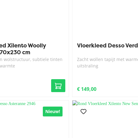
ed Xilento Woolly
Vloerkleed Desso Verd
 170x230 cm
 wolstructuur, subtiele tinten
Zacht wollen tapijt met warme
e warmte
uitstraling
€ 149,00
Nieuw!