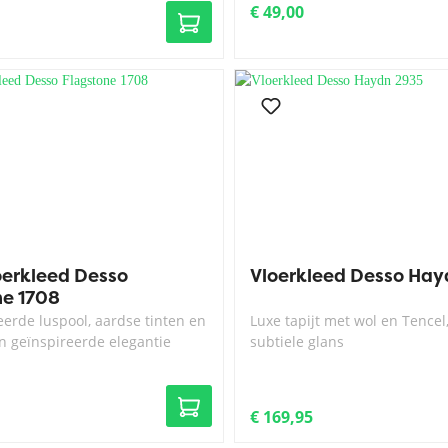
€ 49,00
oerkleed Desso
Vloerkleed Desso Hay
ne 1708
erde luspool, aardse tinten en
Luxe tapijt met wol en Tencel
n geïnspireerde elegantie
subtiele glans
€ 169,95