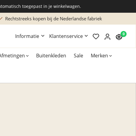
utomatisch toegepast in je winkelwagen.
Maatwerk of advies? Bel: 038 202 2304 (ma/vr)
0
Informatie
Klantenservice
Afmetingen
Buitenkleden
Sale
Merken
Overig
Accessoires
Xilento vloerkleden
Bekend van TV