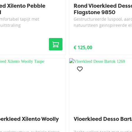
ed Xilento Pebble
Rond Vloerkleed Dess
l
Flagstone 9850
mfortabel tapijt met
Gestructureerde luspool, aar
 uitstraling
natuursteen geïnspireerde el
€ 125,00
erkleed Xilento Woolly
Vloerkleed Desso Bar