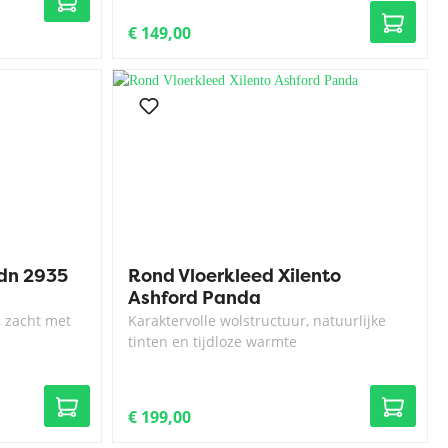
€ 149,00
dn 2935
Rond Vloerkleed Xilento
Ashford Panda
, zacht met
Karaktervolle wolstructuur, natuurlijke
tinten en tijdloze warmte
€ 199,00