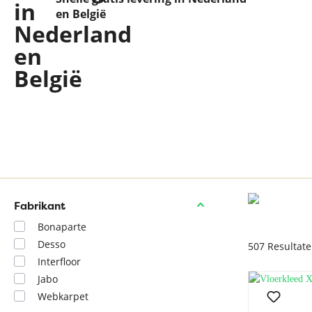
 en
en België
Fabrikant
Bonaparte
Desso
507
Resultat
Interfloor
Jabo
Webkarpet