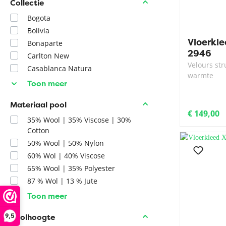
Collectie
Bogota
Bolivia
Vloerkl
Bonaparte
2946
Carlton New
Velours str
Casablanca Natura
warmte
Toon meer
Materiaal pool
€ 149,00
35% Wool | 35% Viscose | 30%
Cotton
50% Wool | 50% Nylon
60% Wol | 40% Viscose
65% Wool | 35% Polyester
87 % Wol | 13 % Jute
Toon meer
Poolhoogte
9,5