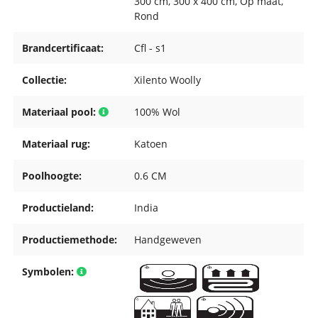
300 cm
, 300 x 400 cm
, Op maat
,
Rond
Brandcertificaat:
Cfl - s1
Collectie:
Xilento Woolly
Materiaal pool:
100% Wol
Materiaal rug:
Katoen
Poolhoogte:
0.6 CM
Productieland:
India
Productiemethode:
Handgeweven
Symbolen: