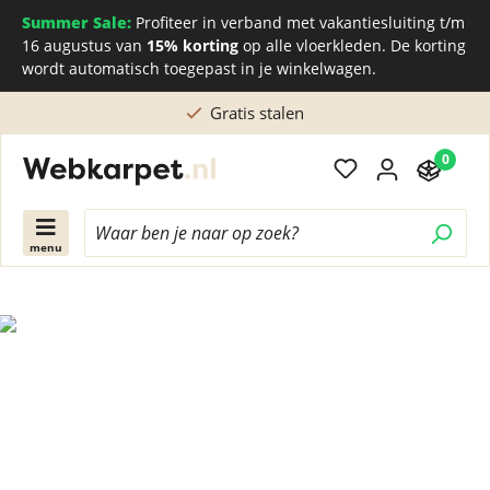
Summer Sale:
Profiteer in verband met vakantiesluiting t/m
16 augustus van
15% korting
op alle vloerkleden. De korting
wordt automatisch toegepast in je winkelwagen.
Gratis stalen
0
menu