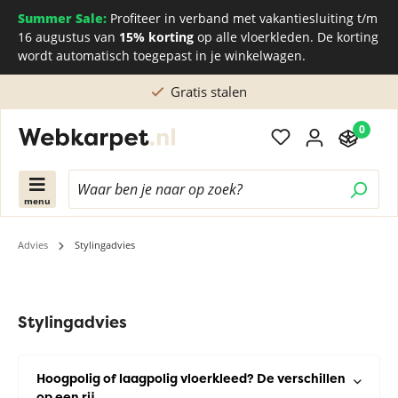
Summer Sale:
Profiteer in verband met vakantiesluiting t/m
16 augustus van
15% korting
op alle vloerkleden. De korting
wordt automatisch toegepast in je winkelwagen.
Gratis stalen
0
menu
Advies
Stylingadvies
Stylingadvies
Hoogpolig of laagpolig vloerkleed? De verschillen
op een rij