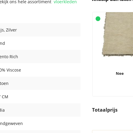
Bekijk ons hele assortiment
vloerkleden
ijs
, Zilver
nd
lento Rich
0% Viscose
Nee
toen
7 CM
Totaalprijs
dia
ndgeweven