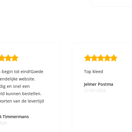
 begin tot eind!Goede
Top kleed
iendelijke website.
Jelmer Postma
ig en snel een
27-07-2026
ld kunnen bestellen.
korten van de levertijd
A Timmermans
2026