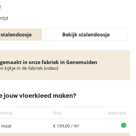
!
rtijd
 stalendoosje
Bekijk stalendoosje
gemaakt in onze fabriek in Genemuiden
 kijkje in de fabriek (video)
 jouw vloerkleed maken?
meting
Prijs
Voorraad
 maat
€ 199,00 / m²