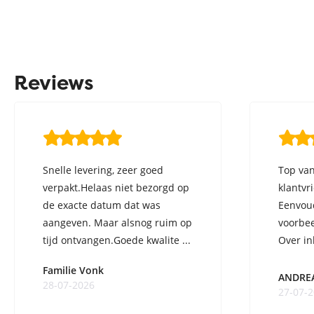
Reviews
Snelle levering, zeer goed
Top van
verpakt.Helaas niet bezorgd op
klantvr
de exacte datum dat was
Eenvoud
aangeven. Maar alsnog ruim op
voorbee
tijd ontvangen.Goede kwalite ...
Over in
ge ...
Familie Vonk
ANDRE
28-07-2026
27-07-