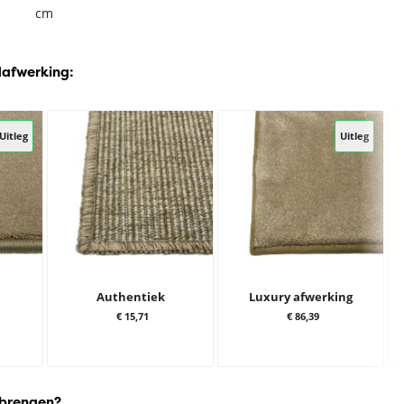
cm
dafwerking:
Uitleg
Uitleg
Authentiek
Luxury afwerking
€ 15,71
€ 86,39
 brengen?