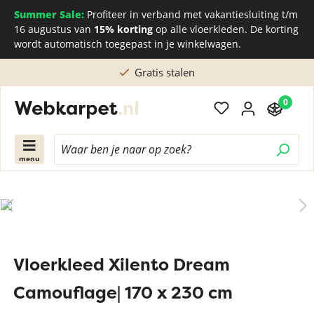
Summer Sale:
Profiteer in verband met vakantiesluiting t/m
16 augustus van
15% korting
op alle vloerkleden. De korting
wordt automatisch toegepast in je winkelwagen.
Gratis stalen
0
menu
Vloerkleed Xilento Dream
Camouflage| 170 x 230 cm