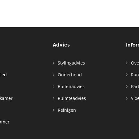
Advies
Info
Stylingadvies
Ove
leed
Onderhoud
Ran
n
Buitenadvies
Par
rkamer
Ruimteadvies
Vloe
Reinigen
kamer
d