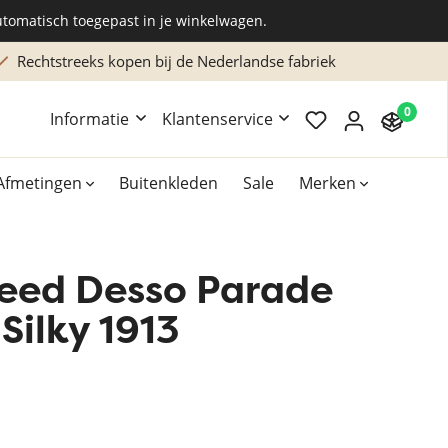
utomatisch toegepast in je winkelwagen.
Rechtstreeks kopen bij de Nederlandse fabriek
0
Informatie
Klantenservice
Afmetingen
Buitenkleden
Sale
Merken
leed Desso Parade
Overig
Accessoires
Silky 1913
Xilento vloerkleden
Bekend van TV