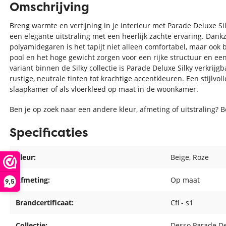
Omschrijving
Breng warmte en verfijning in je interieur met Parade Deluxe Si
een elegante uitstraling met een heerlijk zachte ervaring. Dankz
polyamidegaren is het tapijt niet alleen comfortabel, maar ook 
pool en het hoge gewicht zorgen voor een rijke structuur en ee
variant binnen de Silky collectie is Parade Deluxe Silky verkrijg
rustige, neutrale tinten tot krachtige accentkleuren. Een stijlvo
slaapkamer of als vloerkleed op maat in de woonkamer.
Ben je op zoek naar een andere kleur, afmeting of uitstraling? 
Specificaties
Kleur:
Beige
, Roze
Afmeting:
Op maat
9,5
Brandcertificaat:
Cfl - s1
Collectie:
Desso Parade De