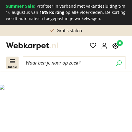
Summer Sale:
Profiteer in verband met vakantiesluiting t/m
16 augustus van
15% korting
op alle vloerkleden. De korting
wordt automatisch toegepast in je winkelwagen.
Gratis stalen
0
menu