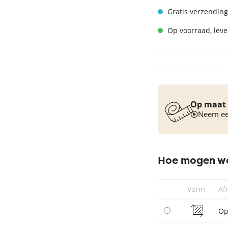
Vloerkleed turquoise
Gratis verzending
Op voorraad, lever
Op maat 
Neem een
Hoe mogen we
Vorm
Af
Op