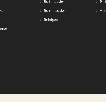
n
Buitenadvies
Par
rkamer
Ruimteadvies
Vloe
Reinigen
kamer
d