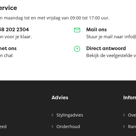
ervice
n maandag tot en met vrijdag van 09:00 tot 17:00 uur.
038 202 2304
Mail ons
an voor je klaar.
Stuur je mail naar info
met ons
Direct antwoord
en chat
Bekijk de veelgestelde 
Advies
Info
Stylingadvies
Ove
leed
Onderhoud
Ran