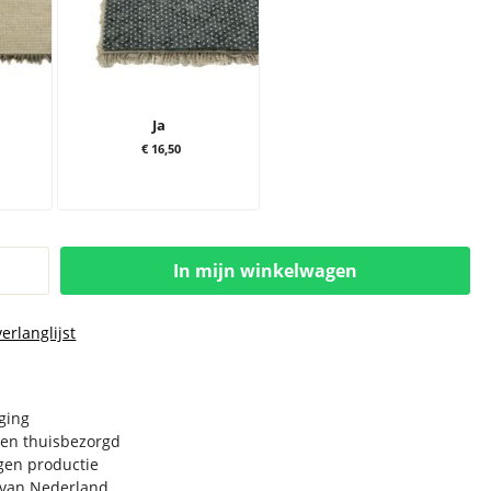
Ja
€ 16,50
In mijn winkelwagen
erlanglijst
rging
en thuisbezorgd
igen productie
e van Nederland