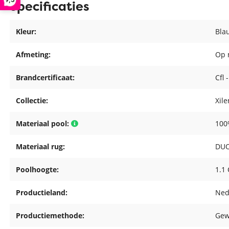
Specificaties
Kleur:
Bla
Afmeting:
Op 
Brandcertificaat:
Cfl 
Collectie:
Xil
Materiaal pool:
100
Materiaal rug:
DUO
Poolhoogte:
1.1
Productieland:
Ned
Productiemethode:
Gew