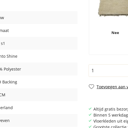
uw
maat
Nee
- s1
ento Shine
% Polyester
 Backing
Toevoegen aan v
 CM
erland
Altijd gratis bezo
Binnen 5 werkdag
even
Vloerkleden uit e
Grootste collecti