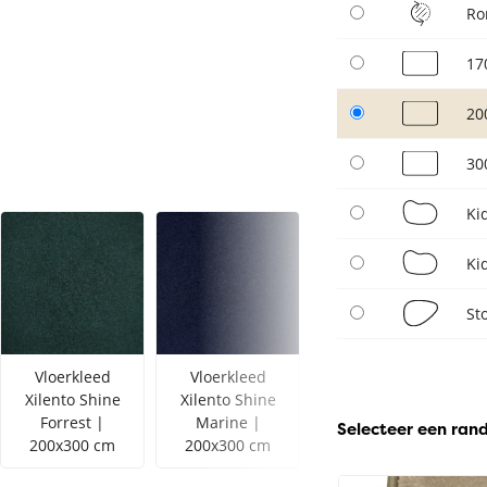
Ro
17
20
30
Ki
Ki
St
Vloerkleed
Vloerkleed
Vloerkleed
Xilento Shine
Xilento Shine
Xilento Shine
Forrest |
Marine |
Mosterd |
Selecteer een ran
200x300 cm
200x300 cm
200x300 cm