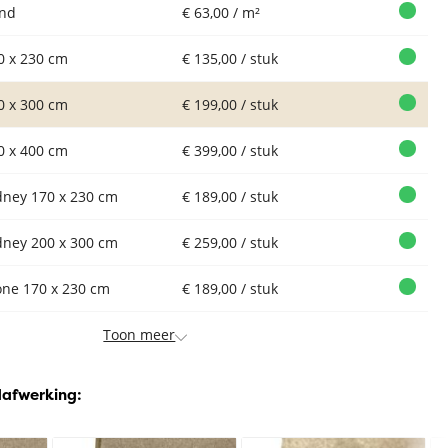
nd
€ 63,00 / m²
0 x 230 cm
€ 135,00 / stuk
0 x 300 cm
€ 199,00 / stuk
0 x 400 cm
€ 399,00 / stuk
dney 170 x 230 cm
€ 189,00 / stuk
dney 200 x 300 cm
€ 259,00 / stuk
one 170 x 230 cm
€ 189,00 / stuk
Toon meer
Vloerkleed
Vloerkleed
Vloerkleed
Xilento Shine
Xilento Shine
Xilento Shine
Xi
Bordeaux |
Earth | 200x300
Zeegroen |
Cl
dafwerking:
200x300 cm
cm
200x300 cm