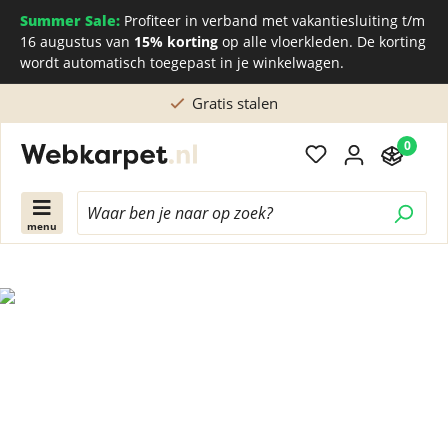
Summer Sale:
Profiteer in verband met vakantiesluiting t/m
16 augustus van
15% korting
op alle vloerkleden. De korting
wordt automatisch toegepast in je winkelwagen.
Gratis stalen
0
menu