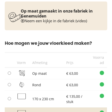
Op maat gemaakt in onze fabriek in
Genemuiden
Neem een kijkje in de fabriek (video)
Hoe mogen we jouw vloerkleed maken?
Voorra
Vorm
Afmeting
Prijs
ad
Op maat
€ 63,00
Rond
€ 63,00
€ 135,00 /
170 x 230 cm
stuk