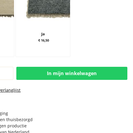
Ja
€ 16,50
In mijn winkelwagen
erlanglijst
rging
en thuisbezorgd
igen productie
e van Nederland