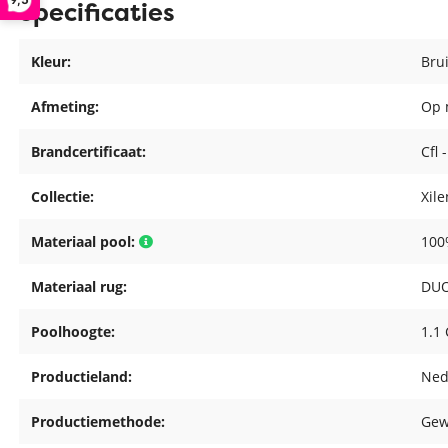
Specificaties
Kleur:
Bru
Afmeting:
Op 
Brandcertificaat:
Cfl 
Collectie:
Xil
Materiaal pool:
100
Materiaal rug:
DUO
Poolhoogte:
1.1
Productieland:
Ned
Productiemethode:
Gew