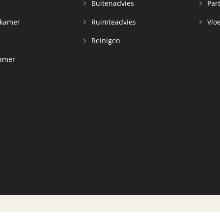
n
Buitenadvies
Par
rkamer
Ruimteadvies
Vloe
Reinigen
kamer
d