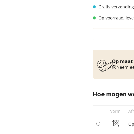
Vloerkleed turquoise
Gratis verzending
Op voorraad, lever
Op maat 
Neem een
Hoe mogen we
Vorm
Af
Op