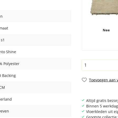
in
maat
Nee
- s1
ento Shine
% Polyester
 Backing
Toevoegen aan v
 CM
erland
Altijd gratis bezo
Binnen 5 werkdag
even
Vloerkleden uit e
Grootste collecti