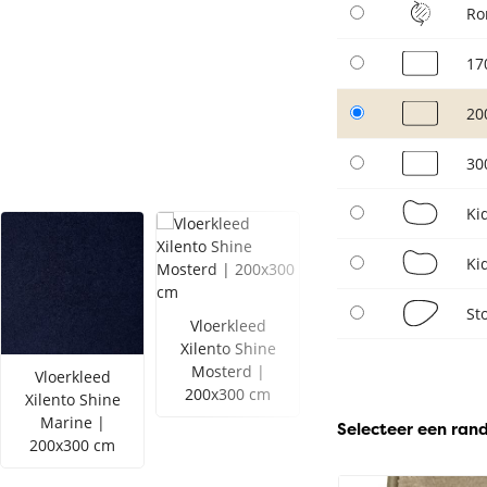
Ro
17
20
30
Ki
Ki
St
Vloerkleed
Xilento Shine
Mosterd |
Vloerkleed
Vloerkleed
200x300 cm
Xilento Shine
Xilento Shine
Marine |
Bordeaux |
Selecteer een ran
200x300 cm
200x300 cm