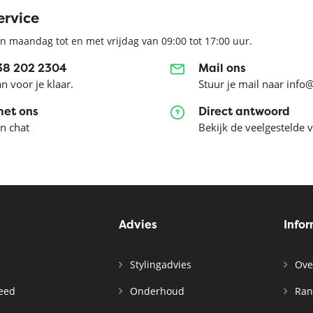
ervice
n maandag tot en met vrijdag van 09:00 tot 17:00 uur.
038 202 2304
Mail ons
an voor je klaar.
Stuur je mail naar info
met ons
Direct antwoord
en chat
Bekijk de veelgestelde 
Advies
Info
Stylingadvies
Ove
leed
Onderhoud
Ran