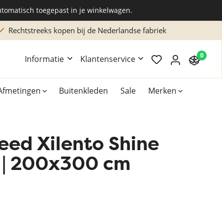
utomatisch toegepast in je winkelwagen.
Rechtstreeks kopen bij de Nederlandse fabriek
0
Informatie
Klantenservice
Afmetingen
Buitenkleden
Sale
Merken
eed Xilento Shine
Overig
Accessoires
t | 200x300 cm
Xilento vloerkleden
Bekend van TV