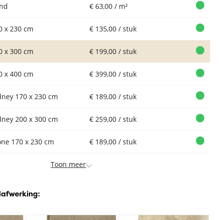
nd
€ 63,00 / m²
0 x 230 cm
€ 135,00 / stuk
0 x 300 cm
€ 199,00 / stuk
0 x 400 cm
€ 399,00 / stuk
dney 170 x 230 cm
€ 189,00 / stuk
dney 200 x 300 cm
€ 259,00 / stuk
one 170 x 230 cm
€ 189,00 / stuk
Xi
Sk
Toon meer
Vloerkleed
Vloerkleed
Vloerkleed
Xilento Shine
Xilento Shine
Xilento Shine
Earth | 200x300
Zeegroen |
Clay | 200x300
dafwerking:
cm
200x300 cm
cm