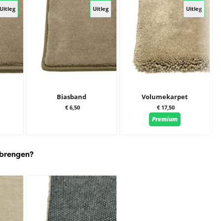
Uitleg
Uitleg
Uitleg
Biasband
Volumekarpet
€ 6,50
€ 17,50
Premium
 brengen?