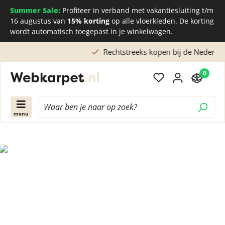
Summer Sale:
Profiteer in verband met vakantiesluiting t/m
16 augustus van
15% korting
op alle vloerkleden. De korting
wordt automatisch toegepast in je winkelwagen.
Rechtstreeks kopen bij de Nederlandse fabriek
0
menu