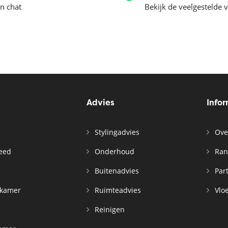
en chat
Bekijk de veelgestelde 
Advies
Info
Stylingadvies
Ove
leed
Onderhoud
Ran
n
Buitenadvies
Par
rkamer
Ruimteadvies
Vloe
Reinigen