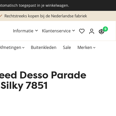
utomatisch toegepast in je winkelwagen.
Rechtstreeks kopen bij de Nederlandse fabriek
0
Informatie
Klantenservice
Afmetingen
Buitenkleden
Sale
Merken
leed Desso Parade
Overig
Accessoires
Silky 7851
Xilento vloerkleden
Bekend van TV