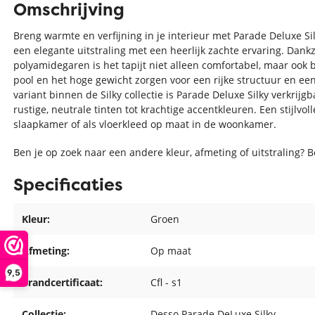
Omschrijving
Breng warmte en verfijning in je interieur met Parade Deluxe Si
een elegante uitstraling met een heerlijk zachte ervaring. Dankz
polyamidegaren is het tapijt niet alleen comfortabel, maar ook 
pool en het hoge gewicht zorgen voor een rijke structuur en ee
variant binnen de Silky collectie is Parade Deluxe Silky verkrijg
rustige, neutrale tinten tot krachtige accentkleuren. Een stijlvo
slaapkamer of als vloerkleed op maat in de woonkamer.
Ben je op zoek naar een andere kleur, afmeting of uitstraling? 
Specificaties
Kleur:
Groen
Afmeting:
Op maat
9,5
Brandcertificaat:
Cfl - s1
Collectie:
Desso Parade DeLuxe Silky