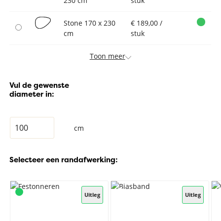
230 cm
stuk
Stone 170 x 230
€ 189,00 /
cm
stuk
Toon meer
Vul de gewenste
diameter in:
cm
Selecteer een randafwerking:
Uitleg
Uitleg