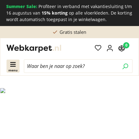
Summer Sale:
Profiteer in verband met vakantiesluiting t/m
16 augustus van
15% korting
op alle vloerkleden. De korting
wordt automatisch toegepast in je winkelwagen.
Gratis stalen
0
menu