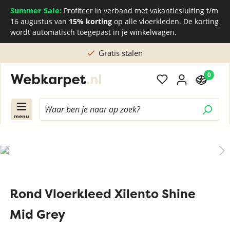
Summer Sale:
Profiteer in verband met vakantiesluiting t/m
16 augustus van
15% korting
op alle vloerkleden. De korting
wordt automatisch toegepast in je winkelwagen.
Gratis stalen
0
menu
Rond Vloerkleed Xilento Shine
Mid Grey