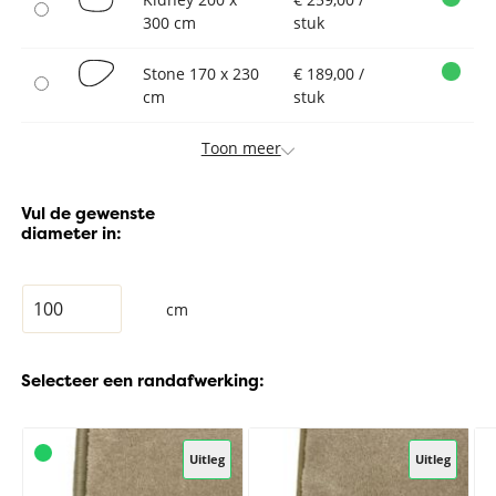
300 cm
stuk
Stone 170 x 230
€ 189,00 /
cm
stuk
Toon meer
Vul de gewenste
diameter in:
cm
Selecteer een randafwerking:
Uitleg
Uitleg