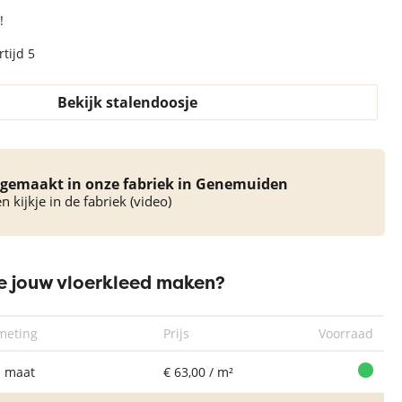
!
tijd 5
Bekijk stalendoosje
Rond Vloerkleed
Rond Vloerkleed
Rond Vloerkleed
Ron
Xilento Shine
Xilento Shine
Xilento Shine
Xi
gemaakt in onze fabriek in Genemuiden
Earth
Mid Grey
Grafiet
 kijkje in de fabriek (video)
 jouw vloerkleed maken?
meting
Prijs
Voorraad
 maat
€ 63,00 / m²