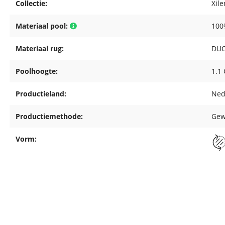
Collectie:
Xil
Materiaal pool:
100
Materiaal rug:
DUO
Poolhoogte:
1.1
Productieland:
Ned
Productiemethode:
Gew
Vorm: