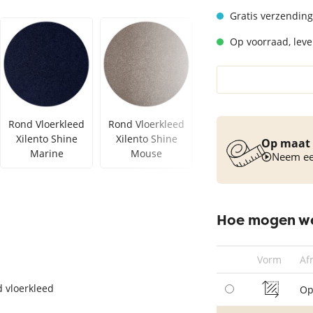
Vloerkleed turquoise
Gratis verzending
Op voorraad, lever
Rond Vloerkleed
Rond Vloerkleed
Rond Vloerkleed
Xilento Shine
Xilento Shine
Xilento Shine
Op maat 
Marine
Mouse
Mosterd
Neem een
Hoe mogen we
Vorm
Af
d vloerkleed
Op