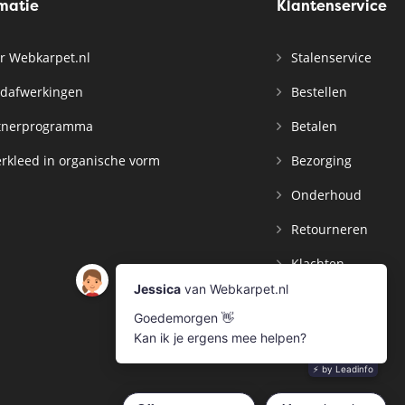
rmatie
Klantenservice
r Webkarpet.nl
Stalenservice
dafwerkingen
Bestellen
tnerprogramma
Betalen
rkleed in organische vorm
Bezorging
Onderhoud
Retourneren
Klachten
Contact
Mijn Account