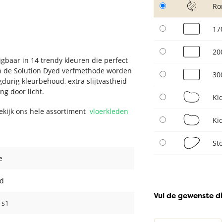
Ro
17
20
jgbaar in 14 trendy kleuren die perfect
 van de Solution Dyed verfmethode worden
30
durig kleurbehoud, extra slijtvastheid
ng door licht.
Ki
Bekijk ons hele assortiment
vloerkleden
Ki
St
e
d
Vul de gewenste d
- s1