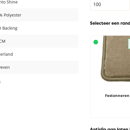
ento Shine
% Polyester
Selecteer een ran
 Backing
 CM
erland
even
Festonneren
Antislip aan laten