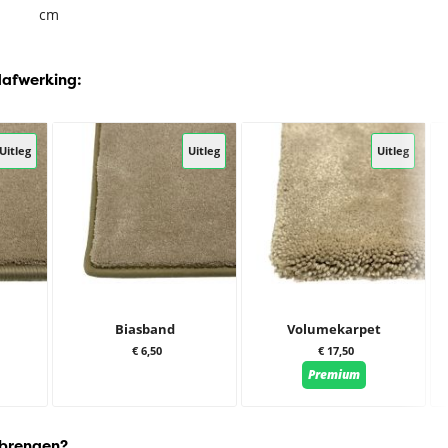
cm
dafwerking:
Uitleg
Uitleg
Uitleg
Biasband
Volumekarpet
€ 6,50
€ 17,50
Premium
 brengen?