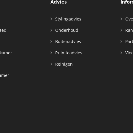
Advies
Info
Stylingadvies
Ove
leed
Onderhoud
Ran
n
Buitenadvies
Par
rkamer
Ruimteadvies
Vloe
Reinigen
kamer
d