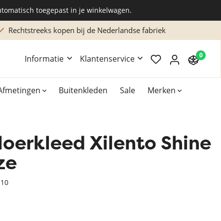
utomatisch toegepast in je winkelwagen.
Rechtstreeks kopen bij de Nederlandse fabriek
0
Informatie
Klantenservice
Afmetingen
Buitenkleden
Sale
Merken
oerkleed Xilento Shine
Overig
Accessoires
ze
Xilento vloerkleden
H10
Bekend van TV