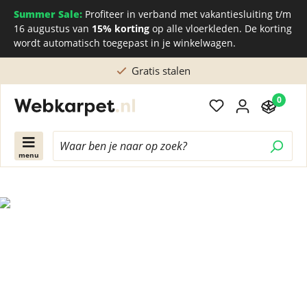
Summer Sale:
Profiteer in verband met vakantiesluiting t/m
16 augustus van
15% korting
op alle vloerkleden. De korting
wordt automatisch toegepast in je winkelwagen.
Gratis stalen
0
menu