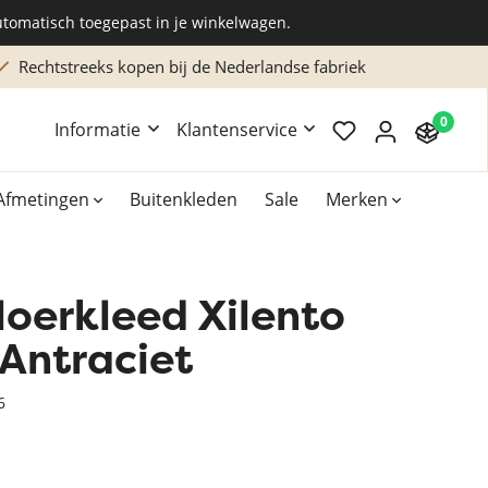
utomatisch toegepast in je winkelwagen.
Rechtstreeks kopen bij de Nederlandse fabriek
0
Informatie
Klantenservice
Afmetingen
Buitenkleden
Sale
Merken
loerkleed Xilento
Overig
Accessoires
 Antraciet
Xilento vloerkleden
6
Bekend van TV