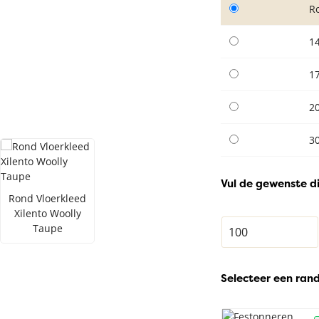
R
1
1
2
3
Vul de gewenste d
Rond Vloerkleed
Xilento Woolly
Taupe
Selecteer een ran