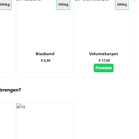
Uitleg
Uitleg
Uitleg
Biasband
Volumekarpet
€ 6,50
€ 17,50
Premium
 brengen?