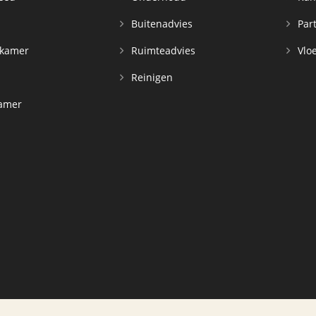
n
Buitenadvies
Par
rkamer
Ruimteadvies
Vloe
Reinigen
kamer
d