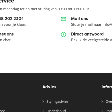
ervice
n maandag tot en met vrijdag van 09:00 tot 17:00 uur.
038 202 2304
Mail ons
an voor je klaar.
Stuur je mail naar info
met ons
Direct antwoord
en chat
Bekijk de veelgestelde 
Advies
Info
Stylingadvies
Ove
leed
Onderhoud
Ran