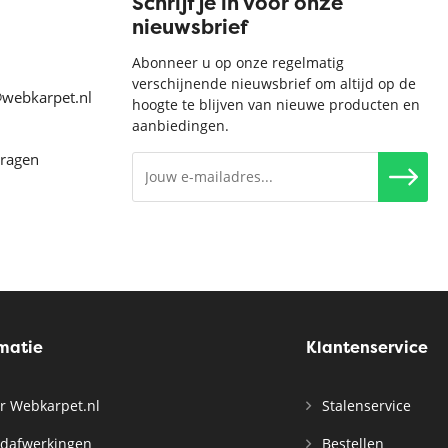
Schrijf je in voor onze
nieuwsbrief
Abonneer u op onze regelmatig
verschijnende nieuwsbrief om altijd op de
@webkarpet.nl
hoogte te blijven van nieuwe producten en
aanbiedingen.
vragen
rmatie
Klantenservice
r Webkarpet.nl
Stalenservice
dafwerkingen
Bestellen