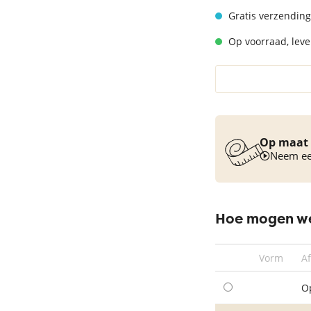
Vloerkleed turquoise
Gratis verzending
Op voorraad, lever
Op maat 
Neem een
Hoe mogen we
Vorm
A
O