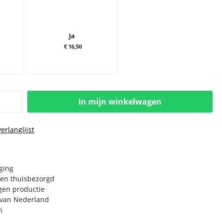
Ja
€ 16,50
In mijn winkelwagen
erlanglijst
rging
en thuisbezorgd
igen productie
e van Nederland
n