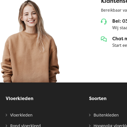
Klantens
Bereikbaar va
Bel: 
Wij sta
Chat 
Start e
Vloerkleden
Soorten
Vloerkleden
Buitenkleden
Rond vloerkleed
Hoogpolig vloerk