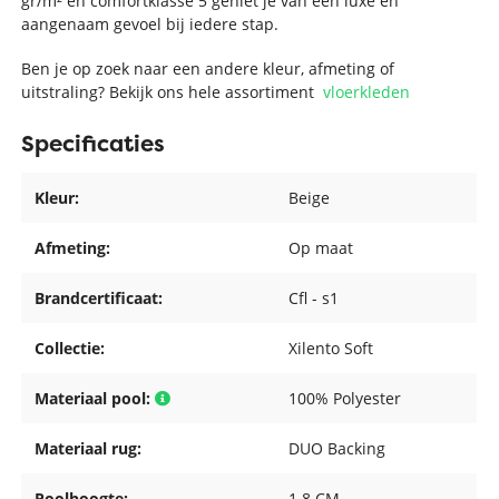
gr/m² en comfortklasse 5 geniet je van een luxe en
aangenaam gevoel bij iedere stap.
Ben je op zoek naar een andere kleur, afmeting of
uitstraling? Bekijk ons hele assortiment
vloerkleden
Specificaties
Kleur:
Beige
Afmeting:
Op maat
Brandcertificaat:
Cfl - s1
Collectie:
Xilento Soft
Materiaal pool:
100% Polyester
Materiaal rug:
DUO Backing
Poolhoogte:
1.8 CM