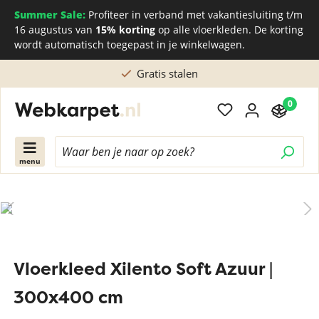
Summer Sale:
Profiteer in verband met vakantiesluiting t/m
16 augustus van
15% korting
op alle vloerkleden. De korting
wordt automatisch toegepast in je winkelwagen.
Gratis stalen
0
menu
Vloerkleed Xilento Soft Azuur |
300x400 cm