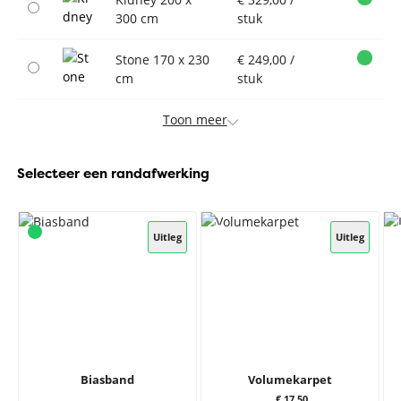
300 cm
stuk
Stone 170 x 230
€ 249,00 /
cm
stuk
Toon meer
Selecteer een randafwerking
Uitleg
Uitleg
Biasband
Volumekarpet
€ 17,50