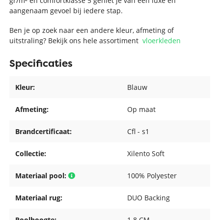
gr/m² en comfortklasse 5 geniet je van een luxe en
aangenaam gevoel bij iedere stap.
Ben je op zoek naar een andere kleur, afmeting of
uitstraling? Bekijk ons hele assortiment
vloerkleden
Specificaties
Kleur:
Blauw
Afmeting:
Op maat
Brandcertificaat:
Cfl - s1
Collectie:
Xilento Soft
Materiaal pool:
100% Polyester
Materiaal rug:
DUO Backing
Poolhoogte:
1.8 CM