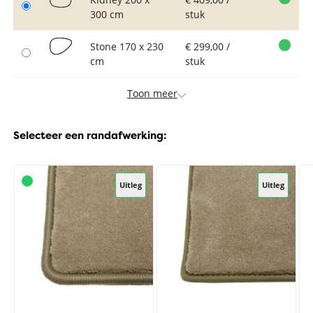
300 cm
stuk
Stone 170 x 230
€ 299,00 /
cm
stuk
Toon meer
Selecteer een randafwerking:
Uitleg
Uitleg