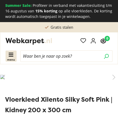
Summer Sale:
Profiteer in verband met vakantiesluiting t/m
16 augustus van
15% korting
op alle vloerkleden. De korting
wordt automatisch toegepast in je winkelwagen.
Gratis stalen
0
menu
Vloerkleed Xilento Silky Soft Pink |
Kidney 200 x 300 cm