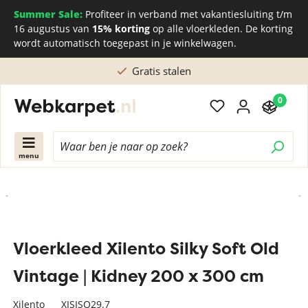
Summer Sale:
Profiteer in verband met vakantiesluiting t/m
16 augustus van
15% korting
op alle vloerkleden. De korting
wordt automatisch toegepast in je winkelwagen.
Gratis stalen
0
menu
Vloerkleed Xilento Silky Soft Old
Vintage | Kidney 200 x 300 cm
Xilento
XISISO29.7