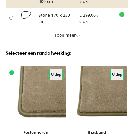
300 cm
stuk
Stone 170 x 230
€ 299,00 /
cm
stuk
Toon meer
Selecteer een randafwerking:
Uitleg
Uitleg
Festonneren
Biasband