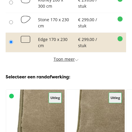
300 cm
stuk
Stone 170 x 230
€ 299,00 /
cm
stuk
Edge 170 x 230
€ 299,00 /
cm
stuk
Toon meer
Selecteer een randafwerking:
Uitleg
Uitleg