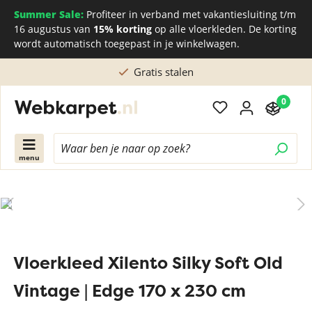
Summer Sale:
Profiteer in verband met vakantiesluiting t/m
16 augustus van
15% korting
op alle vloerkleden. De korting
wordt automatisch toegepast in je winkelwagen.
Rechtstreeks kopen bij de Nederlandse fabrie
0
menu
Vloerkleed Xilento Silky Soft Old
Vintage | Edge 170 x 230 cm