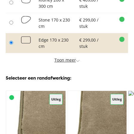
300 cm
stuk
Stone 170 x 230
€ 299,00 /
cm
stuk
Edge 170 x 230
€ 299,00 /
cm
stuk
Toon meer
Selecteer een randafwerking:
Uitleg
Uitleg