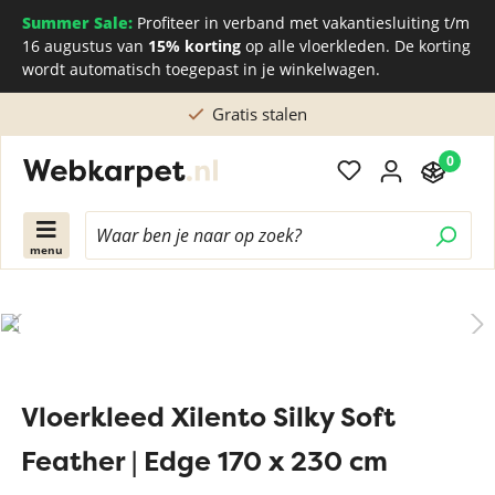
Summer Sale:
Profiteer in verband met vakantiesluiting t/m
16 augustus van
15% korting
op alle vloerkleden. De korting
wordt automatisch toegepast in je winkelwagen.
Gratis stalen
0
menu
Vloerkleed Xilento Silky Soft
Feather | Edge 170 x 230 cm