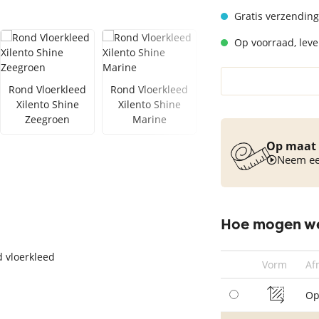
Vloerkleed turquoise
Gratis verzending
Op voorraad, lever
Rond Vloerkleed
Rond Vloerkleed
Rond Vloerkleed
Xilento Shine
Xilento Shine
Xilento Shine
Zeegroen
Marine
Mouse
Op maat 
Neem een
Hoe mogen we
d vloerkleed
Vorm
Af
Op