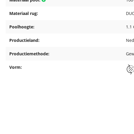
Materiaal rug:
DUO
Poolhoogte:
1.1
Productieland:
Ned
Productiemethode:
Gew
Vorm: