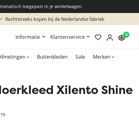
utomatisch toegepast in je winkelwagen.
Rechtstreeks kopen bij de Nederlandse fabriek
0
Informatie
Klantenservice
Afmetingen
Buitenkleden
Sale
Merken
oerkleed Xilento Shine
Overig
Accessoires
Xilento vloerkleden
H79
Bekend van TV