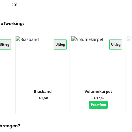
cm
dafwerking:
Uitleg
Uitleg
Uitleg
Biasband
Volumekarpet
€ 6,50
€ 17,50
Premium
 brengen?