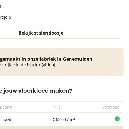
!
tijd 5
Rond Vloerkleed
Bekijk stalendoosje
Rond Vloerkleed
Xilento Shine
Rond Vloerkleed
Ron
Xilento Shine
Earth
Xilento Shine
Xi
Mosterd
Mid Grey
gemaakt in onze fabriek in Genemuiden
 kijkje in de fabriek (video)
 jouw vloerkleed maken?
meting
Prijs
Voorraad
 maat
€ 63,00 / m²