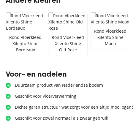
Andere kleuren
Zilver vloerkleed
Interfloor
Vloerkleed zwart wit
Toon alles Afmetingen
Rond Vloerkleed
Rond Vloerkleed
Rond Vloerkleed
Xilento Shine
Toon alles Soorten
Xilento Shine
Xilento Shine
Moon
Bordeaux
Old Roze
Toon alles Merken
Toon alles Kleuren
Voor- en nadelen
Duurzaam product van Nederlandse bodem
Geschikt voor vloerverwarming
Dichte garen structuur wat zorgt voor een altijd mooi ogen
Geschikt voor zowel normaal als zwaar gebruik