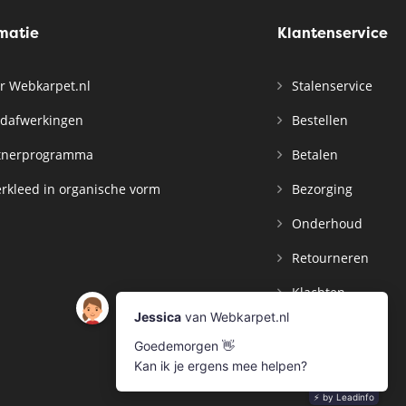
rmatie
Klantenservice
r Webkarpet.nl
Stalenservice
dafwerkingen
Bestellen
tnerprogramma
Betalen
rkleed in organische vorm
Bezorging
Onderhoud
Retourneren
Klachten
Contact
Mijn Account