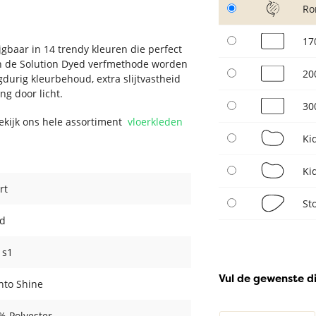
Ro
17
jgbaar in 14 trendy kleuren die perfect
 van de Solution Dyed verfmethode worden
20
durig kleurbehoud, extra slijtvastheid
ng door licht.
30
Bekijk ons hele assortiment
vloerkleden
Ki
Ki
rt
St
d
- s1
Vul de gewenste d
ento Shine
% Polyester