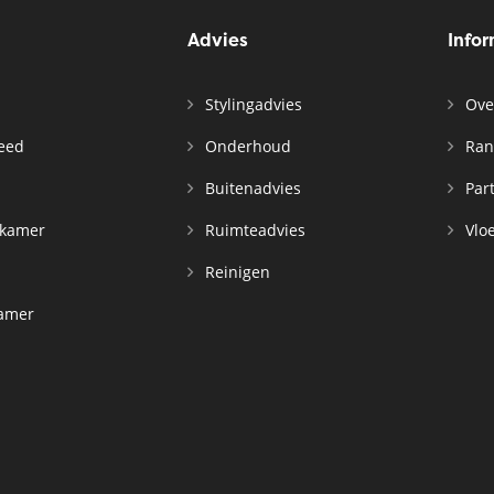
Advies
Info
Stylingadvies
Ove
leed
Onderhoud
Ran
n
Buitenadvies
Par
rkamer
Ruimteadvies
Vloe
Reinigen
kamer
d