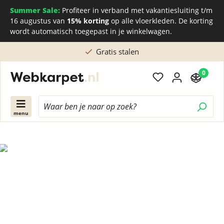
Summer Sale:
Profiteer in verband met vakantiesluiting t/m
16 augustus van
15% korting
op alle vloerkleden. De korting
wordt automatisch toegepast in je winkelwagen.
Gratis stalen
0
menu