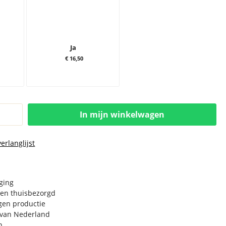
Ja
€ 16,50
In mijn winkelwagen
erlanglijst
rging
en thuisbezorgd
igen productie
e van Nederland
n