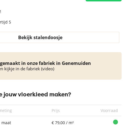
!
tijd 5
Bekijk stalendoosje
gemaakt in onze fabriek in Genemuiden
 kijkje in de fabriek (video)
 jouw vloerkleed maken?
meting
Prijs
Voorraad
 maat
€ 79,00 / m²