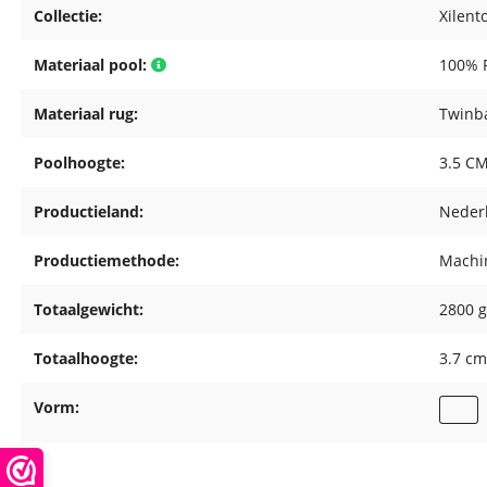
Collectie:
Xilent
Materiaal pool:
100% P
Materiaal rug:
Twinb
Poolhoogte:
3.5 C
Productieland:
Neder
Productiemethode:
Machin
Totaalgewicht:
2800 g
Totaalhoogte:
3.7 c
Vorm: