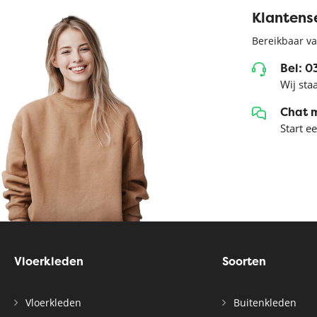
Klantens
Bereikbaar va
Bel: 
Wij sta
Chat 
Start e
Vloerkleden
Soorten
Vloerkleden
Buitenkleden