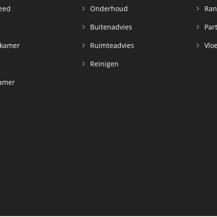
leed
Onderhoud
Ran
n
Buitenadvies
Par
rkamer
Ruimteadvies
Vloe
Reinigen
kamer
d