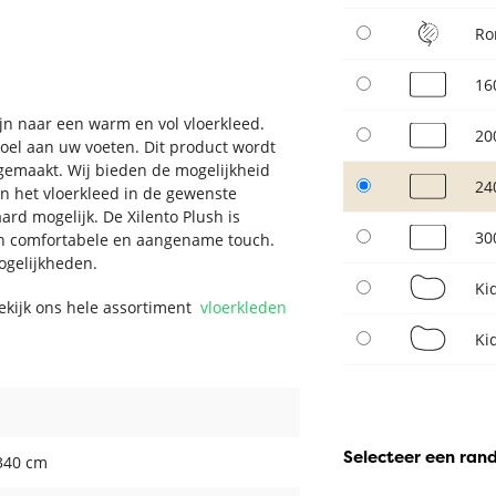
Ro
16
jn naar een warm en vol vloerkleed.
20
voel aan uw voeten. Dit product wordt
gemaakt. Wij bieden de mogelijkheid
24
n het vloerkleed in de gewenste
rd mogelijk. De Xilento Plush is
30
en comfortabele en aangename touch.
ogelijkheden.
Ki
Bekijk ons hele assortiment
vloerkleden
Ki
Selecteer een ran
340 cm