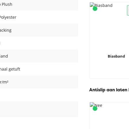
o Plush
olyester
acking
M
land
Biasband
aal getuft
r/m²
Antislip aan laten
m