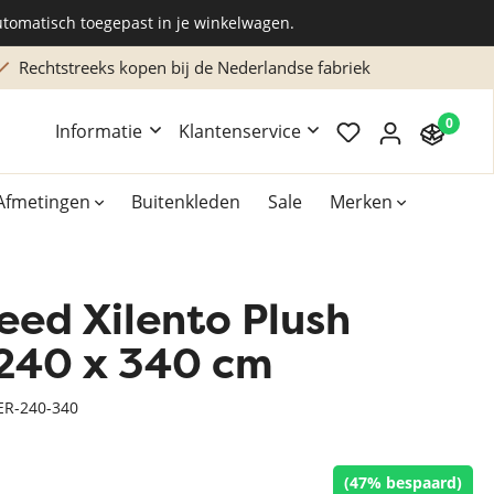
utomatisch toegepast in je winkelwagen.
Rechtstreeks kopen bij de Nederlandse fabriek
0
Informatie
Klantenservice
Afmetingen
Buitenkleden
Sale
Merken
eed Xilento Plush
Overig
Accessoires
| 240 x 340 cm
Xilento vloerkleden
ER-240-340
Bekend van TV
(47% bespaard)