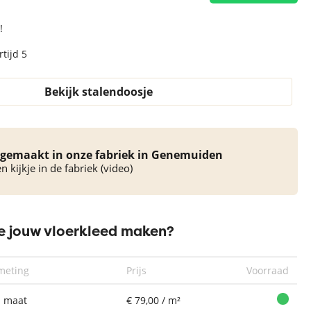
!
tijd 5
Bekijk stalendoosje
gemaakt in onze fabriek in Genemuiden
 kijkje in de fabriek (video)
 jouw vloerkleed maken?
meting
Prijs
Voorraad
 maat
€ 79,00 / m²