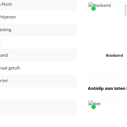
o Plush
olyester
acking
M
land
Biasband
aal getuft
r/m²
Antislip aan laten
m