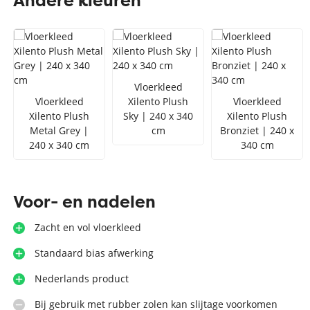
Andere kleuren
Zilver vloerkleed
Interfloor
Vloerkleed zwart wit
Toon alles Afmetingen
Vloerkleed
Toon alles Soorten
Vloerkleed
Xilento Plush
Vloerkleed
Xilento Plush
Sky | 240 x 340
Xilento Plush
Toon alles Merken
Metal Grey |
cm
Bronziet | 240 x
Toon alles Kleuren
240 x 340 cm
340 cm
Voor- en nadelen
Zacht en vol vloerkleed
Standaard bias afwerking
Nederlands product
Bij gebruik met rubber zolen kan slijtage voorkomen