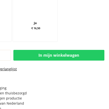
Ja
€ 16,50
In mijn winkelwagen
erlanglijst
rging
en thuisbezorgd
igen productie
e van Nederland
n