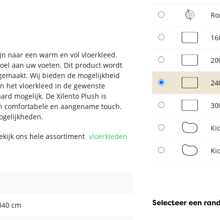
Ro
16
jn naar een warm en vol vloerkleed.
20
voel aan uw voeten. Dit product wordt
gemaakt. Wij bieden de mogelijkheid
24
n het vloerkleed in de gewenste
rd mogelijk. De Xilento Plush is
30
en comfortabele en aangename touch.
ogelijkheden.
Ki
Bekijk ons hele assortiment
vloerkleden
Ki
Selecteer een ran
340 cm