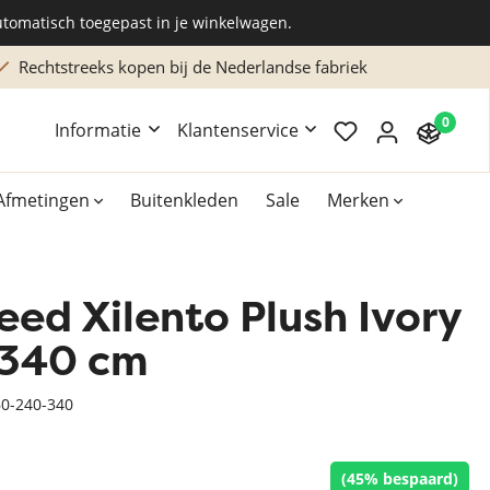
utomatisch toegepast in je winkelwagen.
Rechtstreeks kopen bij de Nederlandse fabriek
0
Informatie
Klantenservice
Afmetingen
Buitenkleden
Sale
Merken
eed Xilento Plush Ivory
Overig
Accessoires
 340 cm
Xilento vloerkleden
60-240-340
Bekend van TV
(45% bespaard)