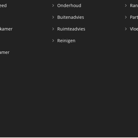
leed
Onderhoud
Ran
n
Buitenadvies
Par
rkamer
Ruimteadvies
Vloe
Reinigen
kamer
d