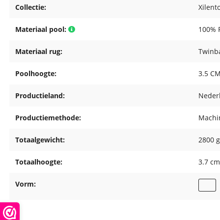
Collectie:
Xilent
Materiaal pool:
100% P
Materiaal rug:
Twinb
Poolhoogte:
3.5 C
Productieland:
Neder
Productiemethode:
Machin
Totaalgewicht:
2800 g
Totaalhoogte:
3.7 c
Vorm: