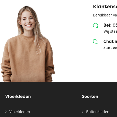
Klantens
Bereikbaar va
Bel: 
Wij sta
Chat 
Start e
Vloerkleden
Soorten
Vloerkleden
Buitenkleden