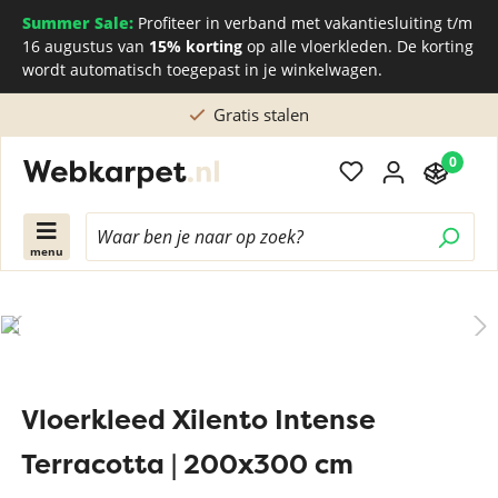
Summer Sale:
Profiteer in verband met vakantiesluiting t/m
16 augustus van
15% korting
op alle vloerkleden. De korting
wordt automatisch toegepast in je winkelwagen.
Gratis stalen
0
menu
Vloerkleed Xilento Intense
Terracotta | 200x300 cm