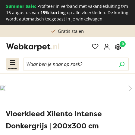
Summer Sale:
Profiteer in verband met vakantiesluiting t/m
16 augustus van
15% korting
op alle vloerkleden. De korting
wordt automatisch toegepast in je winkelwagen.
Gratis stalen
0
menu
Vloerkleed Xilento Intense
Donkergrijs | 200x300 cm