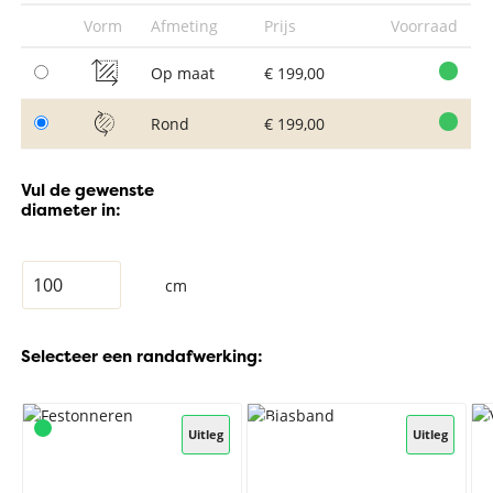
Vorm
Afmeting
Prijs
Voorraad
Op maat
€ 199,00
Rond
€ 199,00
Vul de gewenste
diameter in:
cm
Selecteer een randafwerking:
Uitleg
Uitleg