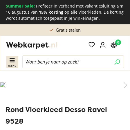
Summer Sale:
Profiteer in verband met vakantiesluiting t/m
16 augustus van
15% korting
op alle vloerkleden. De korting
wordt automatisch toegepast in je winkelwagen.
Gratis stalen
0
menu
Rond Vloerkleed Desso Ravel
9528