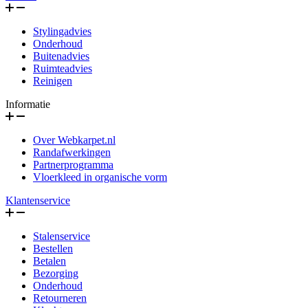
Stylingadvies
Onderhoud
Buitenadvies
Ruimteadvies
Reinigen
Informatie
Over Webkarpet.nl
Randafwerkingen
Partnerprogramma
Vloerkleed in organische vorm
Klantenservice
Stalenservice
Bestellen
Betalen
Bezorging
Onderhoud
Retourneren