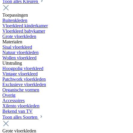
Toon alles Kleuren
Toepassingen
Buitenkleden
Vloerkleed kinderkamer
Vloerkleed babykamer
Grote vloerkleden
Materialen
Sisal vloerkleed
Natuur vloerkleden
Wollen vloerkleed
Uitstraling
Hoogpolig vloerkleed
Vintage vloerkleed
Patchwork vloerkleden
Exclusieve vloerkleden
Organische vormen
Overig
Accessoires
Xilento vloerkleden
Bekend van TV
Toon alles Soorten
Grote vloerkleden