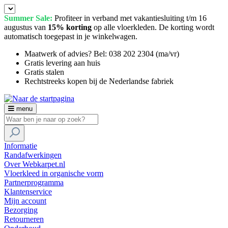
Summer Sale:
Profiteer in verband met vakantiesluiting t/m 16
augustus van
15% korting
op alle vloerkleden. De korting wordt
automatisch toegepast in je winkelwagen.
Maatwerk of advies? Bel: 038 202 2304 (ma/vr)
Gratis levering aan huis
Gratis stalen
Rechtstreeks kopen bij de Nederlandse fabriek
menu
Informatie
Randafwerkingen
Over Webkarpet.nl
Vloerkleed in organische vorm
Partnerprogramma
Klantenservice
Mijn account
Bezorging
Retourneren