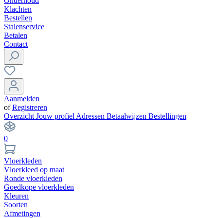
Onderhoud
Klachten
Bestellen
Stalenservice
Betalen
Contact
Aanmelden
of
Registreren
Overzicht
Jouw profiel
Adressen
Betaalwijzen
Bestellingen
0
Vloerkleden
Vloerkleed op maat
Ronde vloerkleden
Goedkope vloerkleden
Kleuren
Soorten
Afmetingen