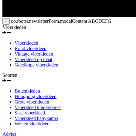
oo.footer.newsletterForm.modalContent
ABCDEFG
×
Vloerkleden
Vloerkleden
Rond vloerkleed
Vintage vloerkleden
Vloerkleed op maat
Goedkope vloerkleden
Soorten
Buitenkleden
Hoogpolig vloerkleed
Grote vloerkleden
Vloerkleed kinderkamer
Sisal vloerkleed
Vloerkleed babykamer
Wollen vloerkleed
Advies