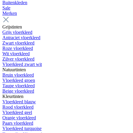
Buitenkleden
Sale
Merken
Grijstinten
Grijs vloerkleed
Antraciet vloerkleed
Zwart vloerkleed
Roze vloerkleed
Wit vloerkleed
Zilver vloerkleed
Vloerkleed zwart wit
Natuurtinten
Bruin vloerkleed
Vloerkleed groen
Taupe vloerkleed
Beige vloerkleed
Kleurtinten
Vloerkleed blauw
Rood vloerkleed
Vloerkleed geel
Oranje vloerkleed
Paars vloerkleed
Vloerkleed turquoise