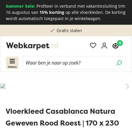
Summer Sale:
Profiteer in verband met vakantiesluiting t/m
16 augustus van
15% korting
op alle vloerkleden. De korting
wordt automatisch toegepast in je winkelwagen.
Gratis stalen
0
menu
Vloerkleed Casablanca Natura
Geweven Rood Roest | 170 x 230