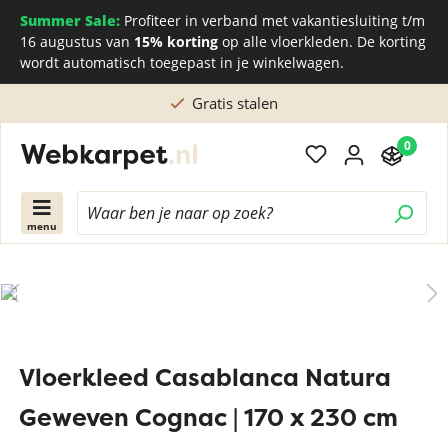
Summer Sale:
Profiteer in verband met vakantiesluiting t/m
16 augustus van
15% korting
op alle vloerkleden. De korting
wordt automatisch toegepast in je winkelwagen.
Gratis stalen
0
menu
Vloerkleed Casablanca Natura
Geweven Cognac | 170 x 230 cm