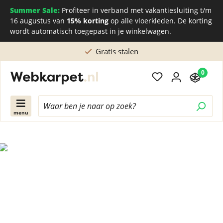
Summer Sale:
Profiteer in verband met vakantiesluiting t/m
16 augustus van
15% korting
op alle vloerkleden. De korting
wordt automatisch toegepast in je winkelwagen.
Gratis stalen
0
menu