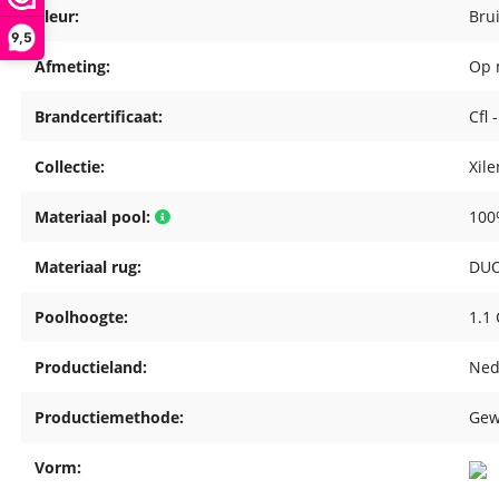
Kleur:
Bru
9,5
Afmeting:
Op 
Brandcertificaat:
Cfl 
Collectie:
Xil
Materiaal pool:
100
Materiaal rug:
DUO
Poolhoogte:
1.1
Productieland:
Ned
Productiemethode:
Gew
Vorm: