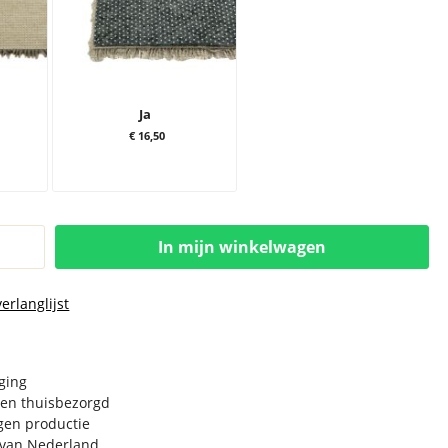
Ja
€ 16,50
In mijn winkelwagen
erlanglijst
rging
en thuisbezorgd
igen productie
e van Nederland