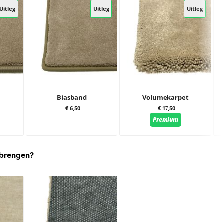
Uitleg
Uitleg
Uitleg
Biasband
Volumekarpet
€ 6,50
€ 17,50
Premium
 brengen?