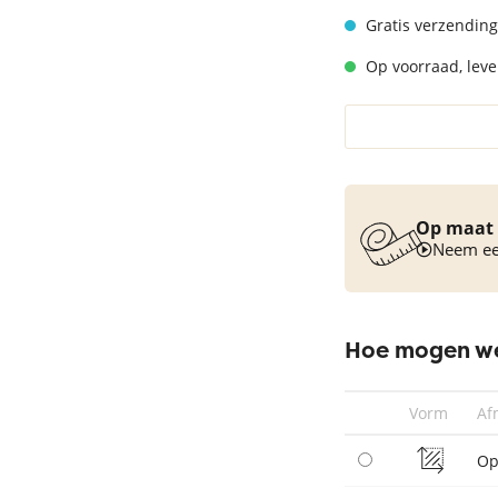
Vloerkleed turquoise
Gratis verzending
Op voorraad, lever
Op maat 
Neem een
Hoe mogen we
Vorm
Af
Op