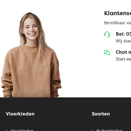
Klantens
Bereikbaar va
Bel: 
Wij sta
Chat 
Start e
Vloerkleden
Soorten
Vloerkleden
Buitenkleden