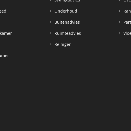
leed
Onderhoud
Ran
n
Buitenadvies
Par
rkamer
Ruimteadvies
Vloe
Reinigen
kamer
d