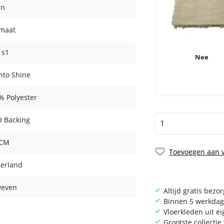
in
maat
- s1
Nee
ento Shine
% Polyester
 Backing
 CM
Toevoegen aan v
erland
even
Altijd gratis bezo
Binnen 5 werkdag
Vloerkleden uit e
Grootste collecti