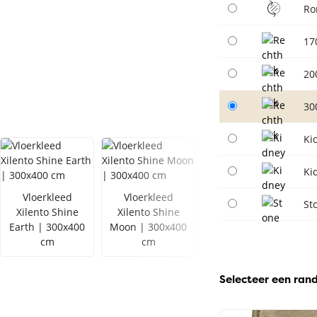
Ro
17
20
30
Ki
Ki
Vloerkleed
Vloerkleed
St
Xilento Shine
Xilento Shine
Vloerkleed
Earth | 300x400
Moon | 300x400
Xilento Shine
cm
cm
Zeegroen |
300x400 cm
Selecteer een ran