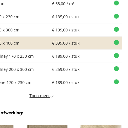
nd
€ 63,00 / m²
0 x 230 cm
€ 135,00 / stuk
0 x 300 cm
€ 199,00 / stuk
0 x 400 cm
€ 399,00 / stuk
dney 170 x 230 cm
€ 189,00 / stuk
dney 200 x 300 cm
€ 259,00 / stuk
Vloerkleed
one 170 x 230 cm
€ 189,00 / stuk
Xilento Shine
Vloerkleed
Vloerkleed
Xi
Mid Grey |
Xilento Shine
Xilento Shine
Cl
Toon meer
300x400 cm
Mosterd |
Pecan | 300x400
300x400 cm
cm
dafwerking: