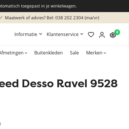
utomatisch toegepast in je winkelwagen.
Maatwerk of advies? Bel: 038 202 2304 (ma/vr)
0
Informatie
Klantenservice
Afmetingen
Buitenkleden
Sale
Merken
leed Desso Ravel 9528
Overig
Accessoires
Xilento vloerkleden
Bekend van TV
!