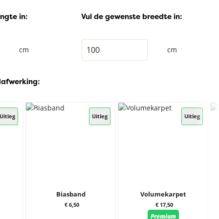
ngte in:
Vul de gewenste breedte in:
cm
cm
dafwerking:
Uitleg
Uitleg
Uitleg
Biasband
Volumekarpet
€ 6,50
€ 17,50
Premium