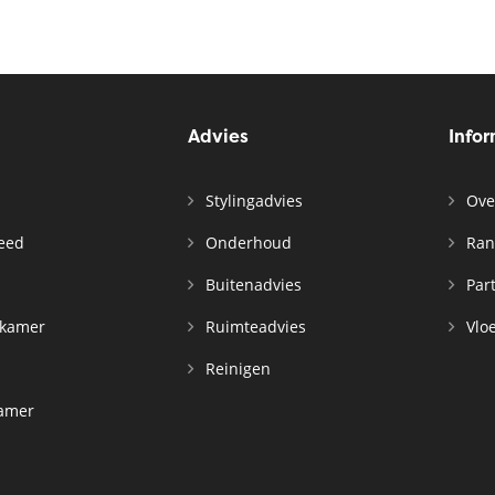
Advies
Info
Stylingadvies
Ove
leed
Onderhoud
Ran
n
Buitenadvies
Par
rkamer
Ruimteadvies
Vloe
Reinigen
kamer
d