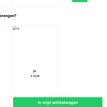
 brengen?
Ja
€ 16,50
In mijn winkelwagen