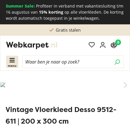
Summer Sale:
Profiteer in verband met vakantiesluiting t/m
16 augustus van
15% korting
op alle vloerkleden. De korting
wordt automatisch toegepast in je winkelwagen.
Gratis stalen
0
menu
Vintage Vloerkleed Desso 9512-
611 | 200 x 300 cm