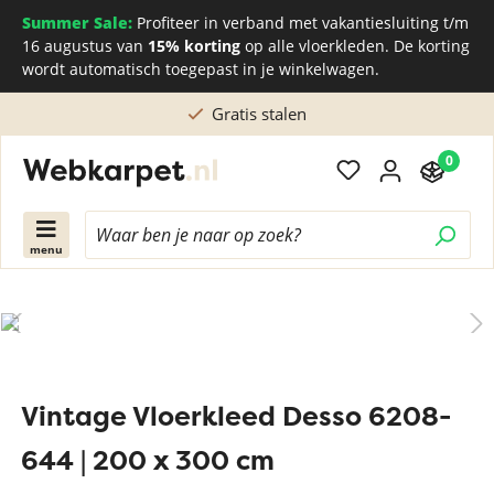
Summer Sale:
Profiteer in verband met vakantiesluiting t/m
16 augustus van
15% korting
op alle vloerkleden. De korting
wordt automatisch toegepast in je winkelwagen.
Gratis stalen
0
menu
Vintage Vloerkleed Desso 6208-
644 | 200 x 300 cm