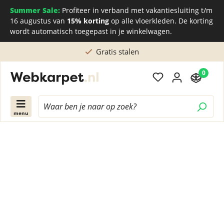
Summer Sale:
Profiteer in verband met vakantiesluiting t/m
16 augustus van
15% korting
op alle vloerkleden. De korting
wordt automatisch toegepast in je winkelwagen.
Gratis stalen
0
menu