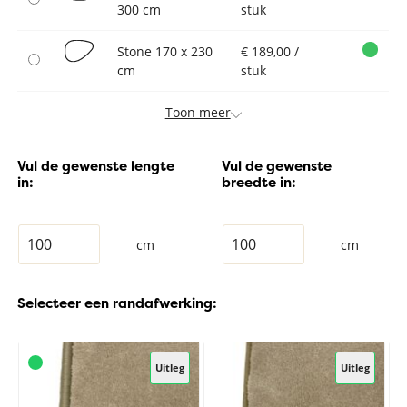
300 cm
stuk
Stone 170 x 230
€ 189,00 /
cm
stuk
Toon meer
Vul de gewenste lengte
Vul de gewenste
in:
breedte in:
cm
cm
Selecteer een randafwerking:
Uitleg
Uitleg