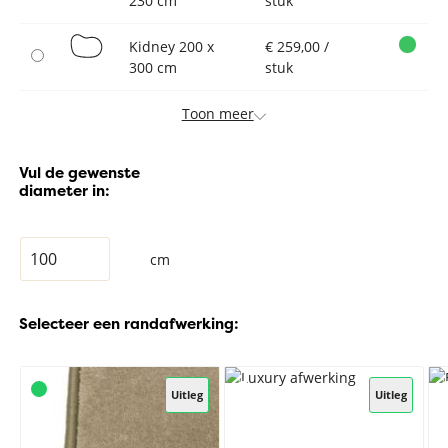
230 cm
stuk
Kidney 200 x
€ 259,00 /
300 cm
stuk
Toon meer
Vul de gewenste
diameter in:
cm
Selecteer een randafwerking:
Uitleg
Uitleg