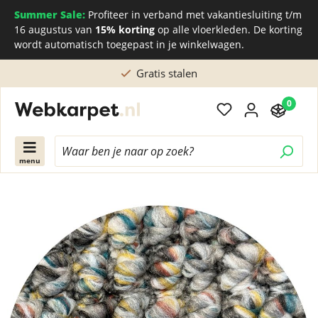
Summer Sale:
Profiteer in verband met vakantiesluiting t/m
16 augustus van
15% korting
op alle vloerkleden. De korting
wordt automatisch toegepast in je winkelwagen.
Gratis stalen
0
menu