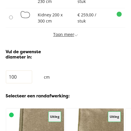
230 cm
stuk
Kidney 200 x
€ 259,00 /
300 cm
stuk
Toon meer
Vul de gewenste
diameter in:
cm
Selecteer een randafwerking:
Uitleg
Uitleg