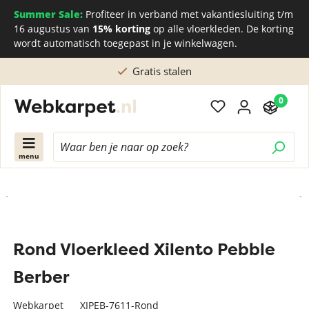
Summer Sale:
Profiteer in verband met vakantiesluiting t/m
16 augustus van
15% korting
op alle vloerkleden. De korting
wordt automatisch toegepast in je winkelwagen.
Gratis stalen
0
menu
Rond Vloerkleed Xilento Pebble
Berber
Webkarpet
XIPEB-7611-Rond