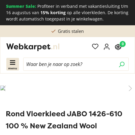
Summer Sale:
Profiteer in verband met vakantiesluiting t/m
16 augustus van
15% korting
op alle vloerkleden. De korting
wordt automatisch toegepast in je winkelwagen.
Gratis stalen
0
menu
Rond Vloerkleed JABO 1426-610
100 % New Zealand Wool