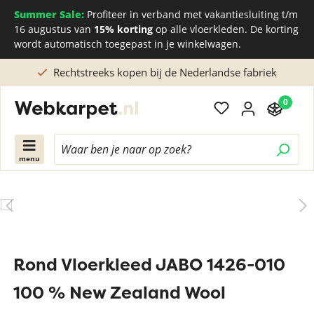
Summer Sale:
Profiteer in verband met vakantiesluiting t/m
16 augustus van
15% korting
op alle vloerkleden. De korting
wordt automatisch toegepast in je winkelwagen.
Rechtstreeks kopen bij de Nederlandse fabriek
0
menu
Rond Vloerkleed JABO 1426-010
100 % New Zealand Wool